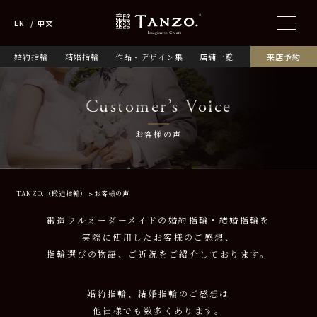
EN
中文
婚約指輪
結婚指輪
作品・デザイン集
店舗一覧
来店予約
Customer’s Voice
お客様の声
TANZO.（鍛造指輪）
お客様の声
鍛造フルオーダーメイドの婚約指輪・結婚指輪を
実際に使用したお客様のご感想、
指輪選びの物語、ご近況をご紹介しております。
婚約指輪、結婚指輪のご感想は
他社様でも数多くあります。