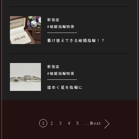
新宿店
#結婚指輪物語
着け替えできる結婚指輪！？
新宿店
#結婚指輪物語
煌めく星を指輪に
1
2
3
4
5
...
Next