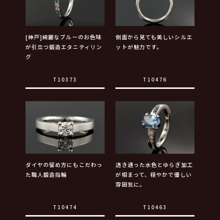
[神戸]綺麗なブルーのお色味
側面から見ても美しいシルエ
が引立つ鍛造エタニティリン
ットが魅力です。
グ
T10373
T10476
ダイヤの留め方にもこだわっ
透き通った水色とゆらぎ加工
た職人鍛造指輪
が相まって、穏やかで優しい
雰囲気に。
T10474
T10463