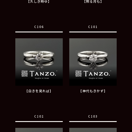
【久しき時ゆ】
【照る月も】
C106
C101
【白きを見れば】
【神代もきかず】
C102
C103