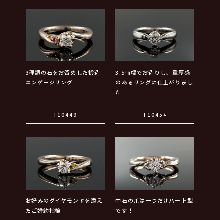
3種類の石をお留めした鍛造
3.5㎜幅でお造りし、重厚感
エンゲージリング
のあるリングに仕上がりまし
た
T10449
T10454
お好みのダイヤモンドを添え
中石の爪は一つだけハート型
たご婚約指輪
です！