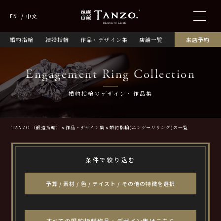
EN
中文
婚約指輪
結婚指輪
作品・デザイン集
店舗一覧
来店予約
Engagement Ring Collection
婚約指輪のデザイン・作品集
TANZO.（鍛造指輪）
作品・デザイン集
婚約指輪(エンゲージリング)の一覧
条件で絞り込む
予算 / 素材 / 色 / テイスト / その他の特徴を選択
すべての婚約指輪作品・デザイン集はこちら