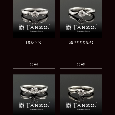
【恋ひつつ】
【逢はむとぞ思ふ】
C104
C105