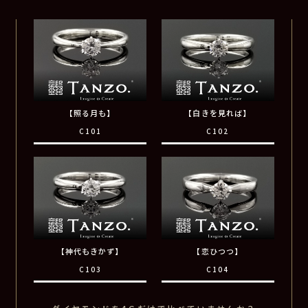
【照る月も】
【白きを見れば】
C101
C102
【神代もきかず】
【恋ひつつ】
C103
C104