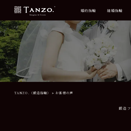
婚約指輪
結婚指輪
TANZO.（鍛造指輪）
お客様の声
鍛造