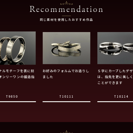
Recommendation
同じ素材を使用したおすすめ作品
ナルモチーフを表に刻
お好みのフォルムでお造りし
Ｓ字にカーブしたデ
オンリーワンの鍛造指
ました
は、指先を更に美し
ことができます
T9850
T10111
T10214