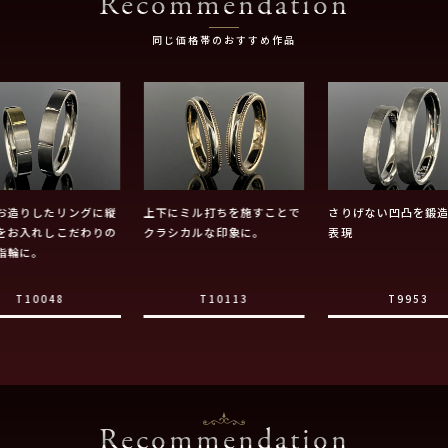
Recommendation
同じ価格帯のおすすめ作品
お造りしたリングに縦
上下にミル打ちを施すことで
さりげない凹凸を鍛
をお入れしこだわりの
クラシカルな印象に。
表現
指輪に。
T10048
T10113
T9953
Recommendation