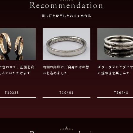
Recommendation
同じ石を使用したおすすめ作品
に合わせて、正面を変
内側の刻印にご自身だけの想
スターダストとダイ
しんでいただけます
いを込めました
の煌めきを楽しんで
T10233
T10401
T10448