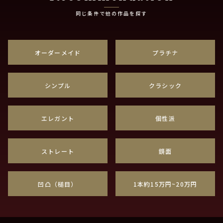
同じ条件で他の作品を探す
オーダーメイド
プラチナ
シンプル
クラシック
エレガント
個性派
ストレート
鏡面
凹凸（槌目）
1本約15万円~20万円