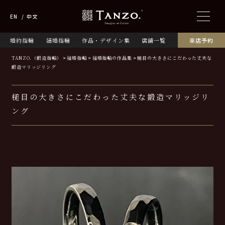
EN
中文
婚約指輪
結婚指輪
作品・デザイン集
店舗一覧
来店予約
TANZO.（鍛造指輪）
結婚指輪
結婚指輪の作品集
槌目の大きさにこだわった丈夫な
鍛造マリッジリング
槌目の大きさにこだわった丈夫な鍛造マリッジリ
ング