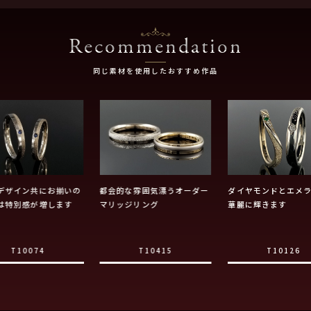
Recommendation
同じ素材を使用したおすすめ作品
デザイン共にお揃いの
都会的な雰囲気漂うオーダー
ダイヤモンドとエメ
は特別感が増します
マリッジリング
華麗に輝きます
T10074
T10415
T10126