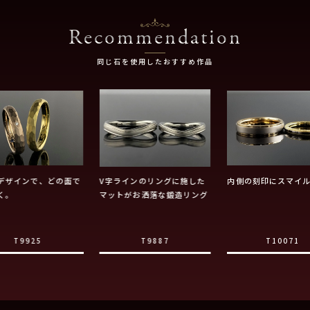
Recommendation
同じ石を使用したおすすめ作品
デザインで、どの面で
V字ラインのリングに施した
内側の刻印にスマイ
く。
マットがお洒落な鍛造リング
T9925
T9887
T10071