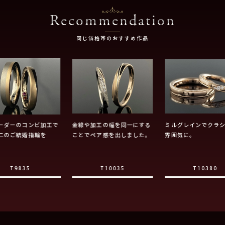
Recommendation
同じ価格帯のおすすめ作品
ーダーのコンビ加工で
金線や加工の幅を同一にする
ミルグレインでクラ
二のご結婚指輪を
ことでペア感を出しました。
雰囲気に。
T9835
T10035
T10380