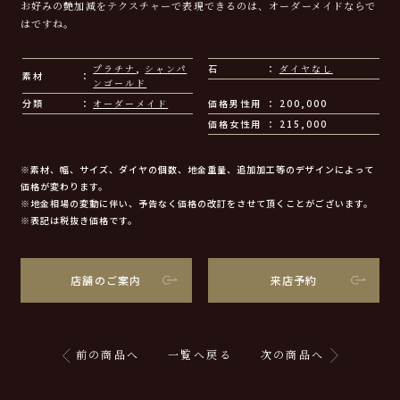
お好みの艶加減をテクスチャーで表現できるのは、オーダーメイドならで
はですね。
プラチナ
,
シャンパ
石
ダイヤなし
素材
ンゴールド
分類
オーダーメイド
価格男性用
200,000
価格女性用
215,000
※素材、幅、サイズ、ダイヤの個数、地金重量、追加加工等のデザインによって
価格が変わります。
※地金相場の変動に伴い、予告なく価格の改訂をさせて頂くことがございます。
※表記は税抜き価格です。
店舗のご案内
来店予約
前の商品へ
一覧へ戻る
次の商品へ