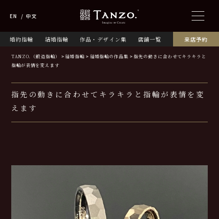
EN
中文
婚約指輪
結婚指輪
作品・デザイン集
店舗一覧
来店予約
TANZO.（鍛造指輪）
結婚指輪
結婚指輪の作品集
指先の動きに合わせてキラキラと
指輪が表情を変えます
指先の動きに合わせてキラキラと指輪が表情を変
えます