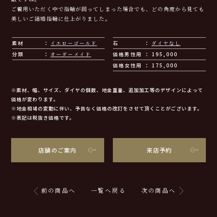
ご着用いただく中で指輪が回ってしまった場合でも、どの角度から見ても
美しいご結婚指輪に仕上がりました。
素材
イエローゴールド
石
ダイヤなし
分類
オーダーメイド
価格男性用
195,000
価格女性用
175,000
※素材、幅、サイズ、ダイヤの個数、地金重量、追加加工等のデザインによって
価格が変わります。
※地金相場の変動に伴い、予告なく価格の改訂をさせて頂くことがございます。
※表記は税抜き価格です。
店舗のご案内
来店予約
前の商品へ
一覧へ戻る
次の商品へ