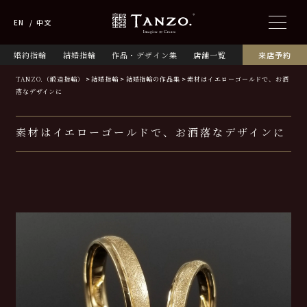
EN
中文
婚約指輪
結婚指輪
作品・デザイン集
店舗一覧
来店予約
TANZO.（鍛造指輪）
結婚指輪
結婚指輪の作品集
素材はイエローゴールドで、お洒
落なデザインに
素材はイエローゴールドで、お洒落なデザインに