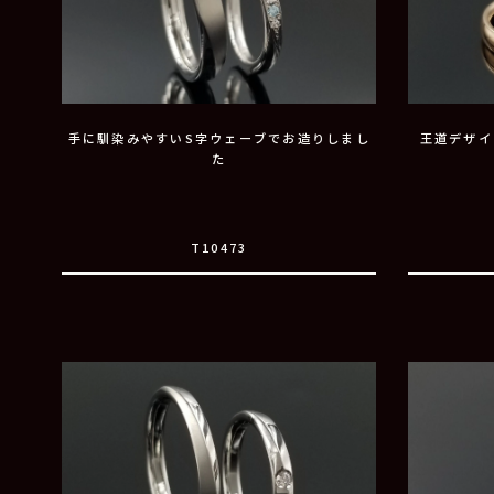
手に馴染みやすいS字ウェーブでお造りしまし
王道デザイ
た
T10473