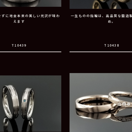
せずに地金本来の美しい光沢が味わ
一生ものの指輪は、高品質な鍛造
えます
め。
T10439
T10438