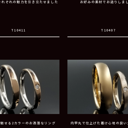
それぞれの魅力を引き立たせました
お好みの素材でお造りしま
T10411
T10407
で魅せる2カラーのお洒落なリング
内甲丸で仕上げた着け心地の良い