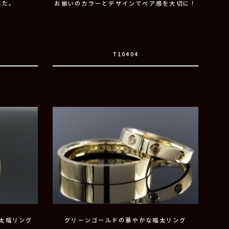
した。
お揃いのカラーとデザインでペア感を大切に！
T10404
太幅リング
グリーンゴールドの華やかな幅太リング