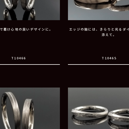
で着け心地の良いデザインに。
エッジの脇には、きらりと光るダ
添えて。
T10466
T10465