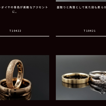
ーダイヤの青色が素敵なアクセント
面取りと角落としで見た目も柔ら
に。
T10422
T10421