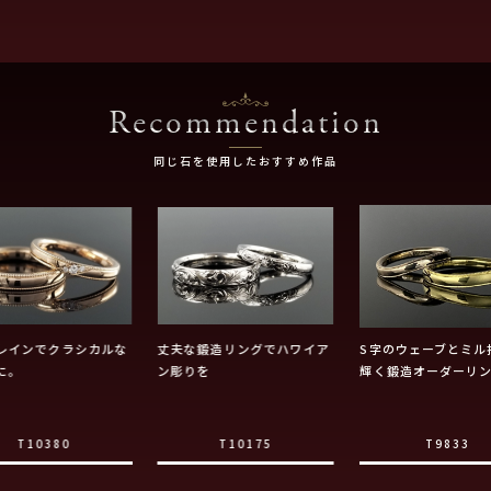
Recommendation
同じ石を使用したおすすめ作品
レインでクラシカルな
丈夫な鍛造リングでハワイア
S字のウェーブとミル
に。
ン彫りを
輝く鍛造オーダーリ
T10380
T10175
T9833