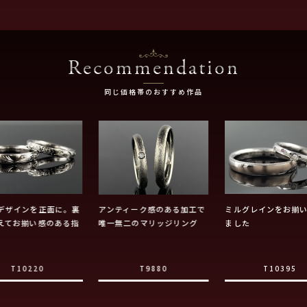
Recommendation
同じ価格帯のおすすめ作品
デザインを正面に。裏
アンティーク感のある加工で
ミルグレインをお揃
えてお揃い感のある指
唯一無二のマリッジリング
ました
T10220
T9880
T10395