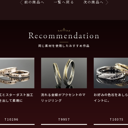
前の商品へ
一覧へ戻る
次の商品へ
Recommendation
同じ素材を使用したおすすめ作品
工とスターダスト加工
流れる金線がアクセントのマ
お好みの色石をあし
を出して素敵に
リッジリング
イントに。
T10296
T9957
T10375