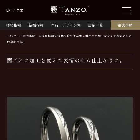
EN
中文
婚約指輪
結婚指輪
作品・デザイン集
店舗一覧
来店予約
TANZO.（鍛造指輪）
結婚指輪
結婚指輪の作品集
面ごとに加工を変えて表情のある
仕上がりに。
面ごとに加工を変えて表情のある仕上がりに。