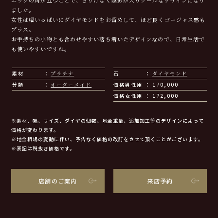
ました。
女性は幅いっぱいにダイヤモンドをお留めして、ほど良くゴージャス感も
プラス。
お手持ちの小物とも合わせやすい落ち着いたデザインなので、日常生活で
も使いやすいですね。
素材
プラチナ
石
ダイヤモンド
分類
オーダーメイド
価格男性用
170,000
価格女性用
172,000
※素材、幅、サイズ、ダイヤの個数、地金重量、追加加工等のデザインによって
価格が変わります。
※地金相場の変動に伴い、予告なく価格の改訂をさせて頂くことがございます。
※表記は税抜き価格です。
店舗のご案内
来店予約