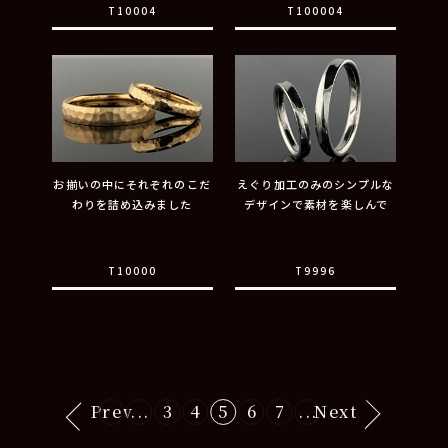
T10004
T100004
お揃いの中にそれぞれのこだ
えぐり加工のみのシンプルな
わりを詰め込みました
デザインで素材を楽しんで
T10000
T9996
Prev
...
3
4
5
6
7
...
Next