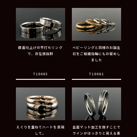
鏡面仕上げの平打ちリング
ベビーリングと同様のお誕生
で、存在感抜群
石をご結婚指輪にもお留めし
ました
T10065
T10062
えぐりを重ねてハートを表現
全面マット加工を施すことで
して。
ラインがはっきりと見える素