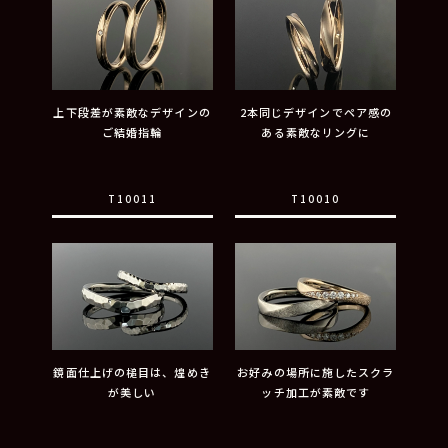
上下段差が素敵なデザインの
2本同じデザインでペア感の
ご結婚指輪
ある素敵なリングに
T10011
T10010
鏡面仕上げの槌目は、煌めき
お好みの場所に施したスクラ
が美しい
ッチ加工が素敵です