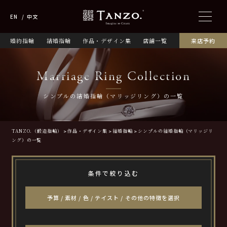
EN
中文
婚約指輪
結婚指輪
作品・デザイン集
店舗一覧
来店予約
Marriage Ring Collection
シンプルの結婚指輪（マリッジリング）の一覧
TANZO.（鍛造指輪）
作品・デザイン集
結婚指輪
シンプルの結婚指輪（マリッジリ
ング）の一覧
条件で絞り込む
予算 / 素材 / 色 / テイスト / その他の特徴を選択