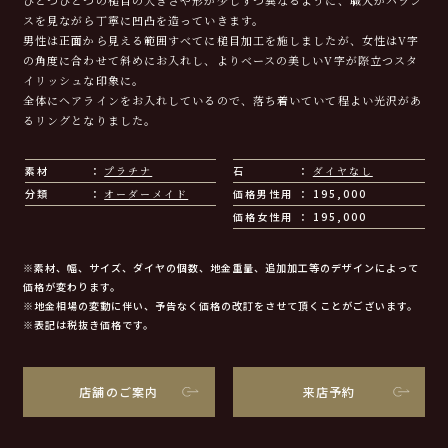
スを見ながら丁寧に凹凸を造っていきます。
男性は正面から見える範囲すべてに槌目加工を施しましたが、女性はV字
の角度に合わせて斜めにお入れし、よりベースの美しいV字が際立つスタ
イリッシュな印象に。
全体にヘアラインをお入れしているので、落ち着いていて程よい光沢があ
るリングとなりました。
素材
プラチナ
石
ダイヤなし
分類
オーダーメイド
価格男性用
195,000
価格女性用
195,000
※素材、幅、サイズ、ダイヤの個数、地金重量、追加加工等のデザインによって
価格が変わります。
※地金相場の変動に伴い、予告なく価格の改訂をさせて頂くことがございます。
※表記は税抜き価格です。
店舗のご案内
来店予約