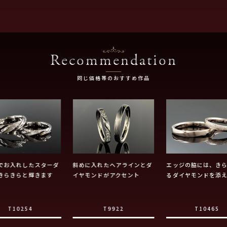
Recommendation
同じ価格帯のおすすめ作品
でお入れしたスターダ
斜めに入れたヘアラインとダ
エッジの脇には、き
きらきらと輝きます
イヤモンドがアクセント
るダイヤモンドを添
T10254
T9922
T10465