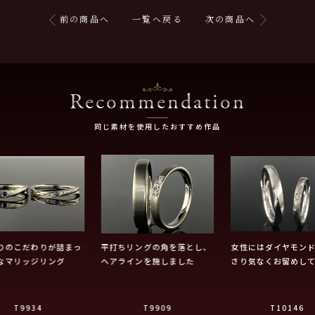
前の商品へ
一覧へ戻る
次の商品へ
Recommendation
同じ素材を使用したおすすめ作品
りのこだわりが詰まっ
平打ちリングの角を落とし、
女性にはダイヤモンド
なマリッジリング
ヘアラインを施しました
さり気なくお留めし
T9934
T9909
T10146