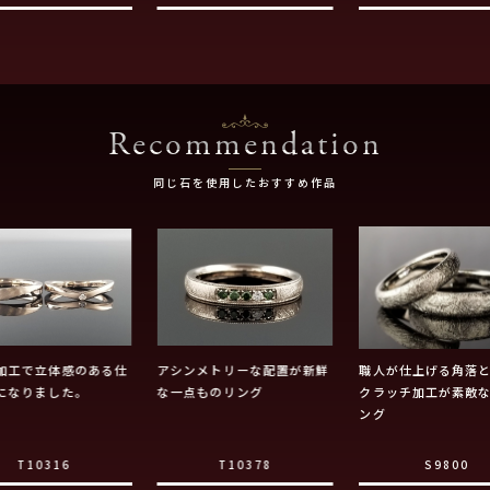
Recommendation
同じ石を使用したおすすめ作品
加工で立体感のある仕
アシンメトリーな配置が新鮮
職人が仕上げる角落
になりました。
な一点ものリング
クラッチ加工が素敵
ング
T10316
T10378
S9800