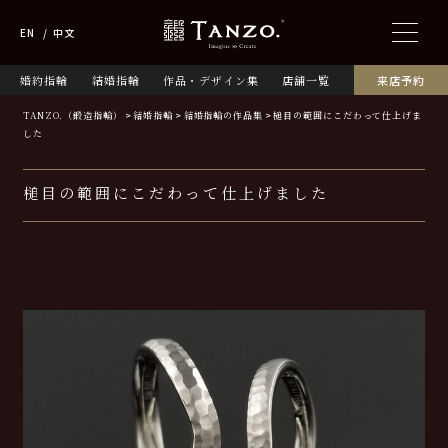
EN
中文
婚約指輪
結婚指輪
作品・デザイン集
店舗一覧
来店予約
TANZO.（鍛造指輪）
結婚指輪
結婚指輪の作品集
槌目の範囲にこだわって仕上げま
した
槌目の範囲にこだわって仕上げました