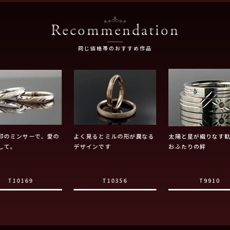
Recommendation
同じ価格帯のおすすめ作品
印のミンサーで、愛の
よく見るとミルの形が異なる
太陽と星が織りなす
して。
デザインです
おふたりの絆
T10169
T10356
T9910