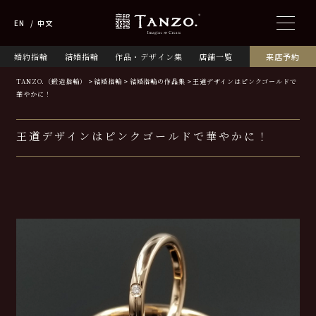
EN
中文
婚約指輪
結婚指輪
作品・デザイン集
店舗一覧
来店予約
TANZO.（鍛造指輪）
結婚指輪
結婚指輪の作品集
王道デザインはピンクゴールドで
華やかに！
王道デザインはピンクゴールドで華やかに！