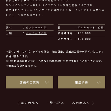
ワンポイントでお入れしたダイヤモンドが視線を惹きつけますね。
素材はピンクゴールドをお揃いでお選びいただき、つるんとした鏡面が美
しい仕上がりになりました。
素材
ピンクゴールド
石
ダイヤモンド
,
色石
分類
オーダーメイド
価格男性用
166,000
価格女性用
167,000
※素材、幅、サイズ、ダイヤの個数、地金重量、追加加工等のデザインによって
価格が変わります。
※地金相場の変動に伴い、予告なく価格の改訂をさせて頂くことがございます。
※表記は税抜き価格です。
店舗のご案内
来店予約
前の商品へ
一覧へ戻る
次の商品へ