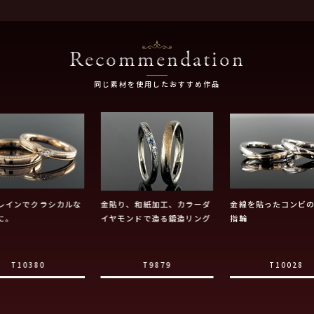
Recommendation
同じ素材を使用したおすすめ作品
レインでクラシカルな
金貼り、和紙加工、カラーダ
金線を貼ったコンビ
に。
イヤモンドで造る鍛造リング
指輪
T10380
T9879
T10028