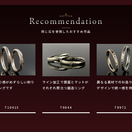
Recommendation
同じ石を使用したおすすめ作品
り感がめずらしい削り
ライン加工で鏡面とマットが
異なる素材でのお造
ングです
それぞれ際立つ鍛造リング
デザインで統一感を
T10425
T9844
T9972