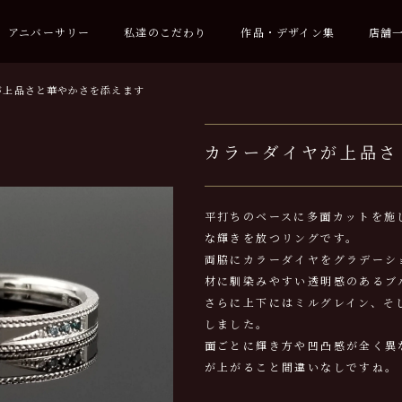
アニバーサリー
私達のこだわり
作品・デザイン集
店舗
が上品さと華やかさを添えます
カラーダイヤが上品さ
平打ちのベースに多面カットを施
な輝きを放つリングです。
両脇にカラーダイヤをグラデーシ
材に馴染みやすい透明感のあるブ
さらに上下にはミルグレイン、そ
しました。
面ごとに輝き方や凹凸感が全く異
が上がること間違いなしですね。