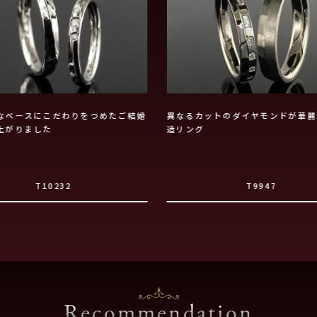
なベースにこだわりをつめたご結婚
異なるカットのダイヤモンドが華麗
上がりました
造リング
T10232
T9947
Recommendation