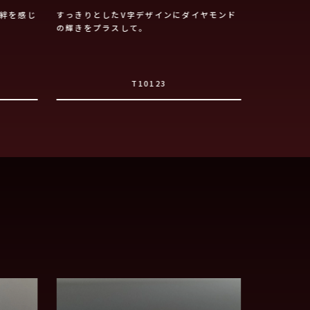
絆を感じ
すっきりとしたV字デザインにダイヤモンド
素材、デザ
の輝きをプラスして。
が増します
T10123