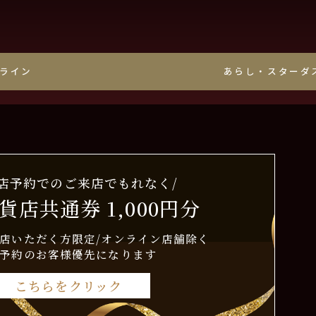
ライン・ミル打ち
鏡面
あらし・スターダ
来店予約でのご来店でもれなく/
貨店共通券 1,000円分
店いただく方限定/オンライン店舗除く
予約のお客様優先になります
こちらをクリック