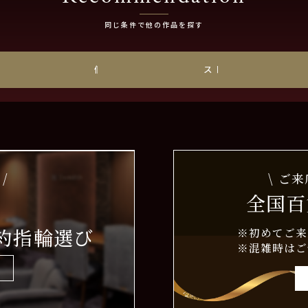
同じ条件で他の作品を探す
チナ
個性派
ストレート
/
\ ご
全国百
約指輪選び
※初めてご来
※混雑時はご