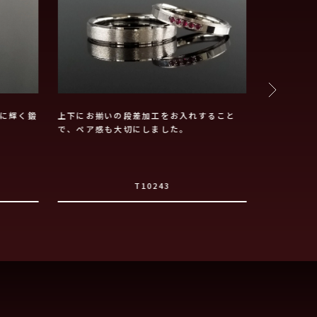
に輝く鍛
上下にお揃いの段差加工をお入れすること
つやとマッ
で、ペア感も大切にしました。
に
T10243