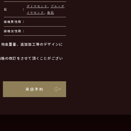
ダイヤモンド
,
ブルーダ
石
イヤモンド
,
色石
価格男性用
価格女性用
、地金重量、追加加工等のデザインに
価格の改訂をさせて頂くことがござい
来店予約