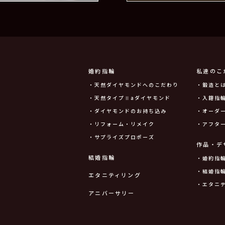
婚約指輪
私達のこ
・天然ダイヤモンドへのこだわり
・鍛造と
・天然タイプⅡaダイヤモンド
・入籍指輪
・ダイヤモンドのお持ち込み
・オーダ
・リフォーム・リメイク
・アフタ
・サプライズプロポーズ
作品・デ
結婚指輪
・婚約指
・結婚指
エタニティリング
・エタニ
アニバーサリー