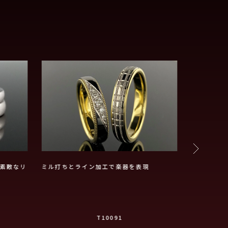
素敵なリ
ミル打ちとライン加工で楽器を表現
華麗な輝き
ダイヤが印
T10091