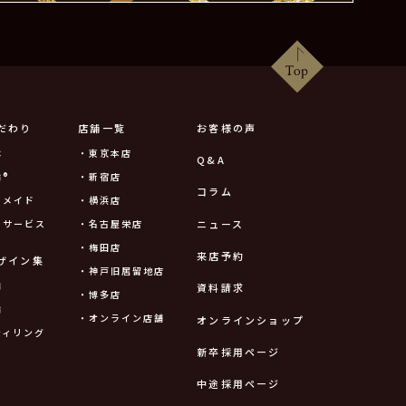
だわり
店舗一覧
お客様の声
は
・東京本店
Q&A
®
・新宿店
コラム
ーメイド
・横浜店
ニュース
ーサービス
・名古屋栄店
・梅田店
来店予約
ザイン集
・神戸旧居留地店
輪
資料請求
・博多店
輪
・オンライン店舗
オンラインショップ
ティリング
新卒採用ページ
中途採用ページ