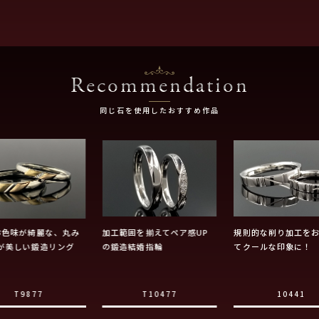
Recommendation
同じ石を使用したおすすめ作品
お色味が綺麗な、丸み
加工範囲を揃えてペア感UP
規則的な削り加工を
が美しい鍛造リング
の鍛造結婚指輪
てクールな印象に！
T9877
T10477
10441