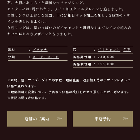
石、大胆にあしらった華麗なマリッジリング。
センターには1周にわたり、ライン加工とミルグレインを施しました。
男性リングは上部分を鏡面、下には粗目マット加工を施し、2種類のデザ
インを楽しめるように。
女性リングは、幅いっぱいのダイヤモンドと繊細なミルグレインを組み合
わせて華やかなデザインとなりました。
素材
プラチナ
石
ダイヤモンド
,
色石
分類
オーダーメイド
価格男性用
230,000
価格女性用
195,000
※素材、幅、サイズ、ダイヤの個数、地金重量、追加加工等のデザインによって
価格が変わります。
※地金相場の変動に伴い、予告なく価格の改訂をさせて頂くことがございます。
※表記は税抜き価格です。
店舗のご案内
来店予約