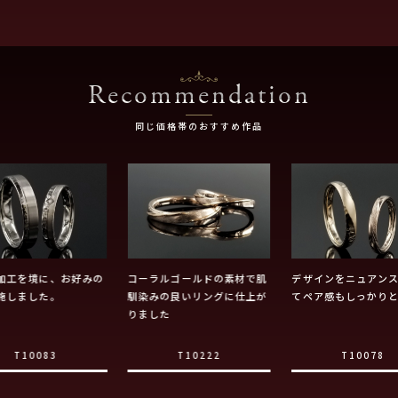
Recommendation
同じ価格帯のおすすめ作品
加工を境に、お好みの
コーラルゴールドの素材で肌
デザインをニュアン
施しました。
馴染みの良いリングに仕上が
てペア感もしっかり
りました
T10083
T10222
T10078