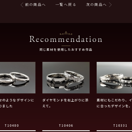
前の商品へ
一覧へ戻る
次の商品へ
Recommendation
同じ素材を使用したおすすめ作品
せのようなデザインに
ダイヤモンドを右上がりに添
素材にもこだわり、
りました
えて。
に合ったデザインを
T10480
T10406
T10331