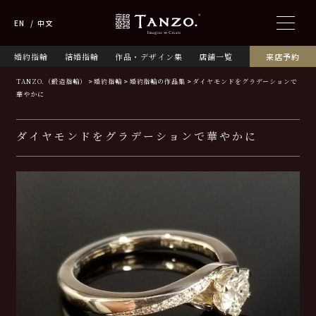
EN
中文
婚約指輪
結婚指輪
作品・デザイン集
店舗一覧
来店予約
TANZO.（鍛造指輪）
婚約指輪
婚約指輪の作品集
ダイヤモンドをグラデーションで
華やかに
ダイヤモンドをグラデーションで華やかに