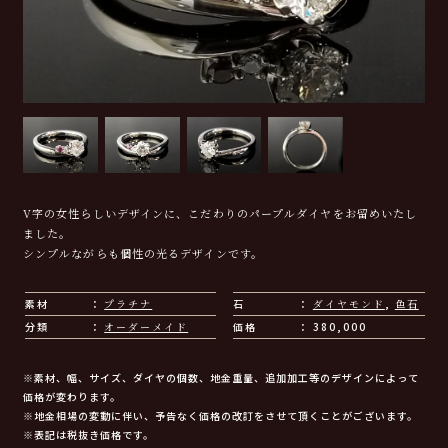
V字の女性らしいデザインに、こだわりのパープルダイヤをお留めいたし
ました。
シンプルながらも個性の光るデザインです。
素材
プラチナ
石
ダイヤモンド
,
色石
分類
オーダーメイド
価格
380,000
※素材、幅、サイズ、ダイヤの個数、地金重量、追加加工等のデザインによって
価格が変わります。
※地金相場の変動に伴い、予告なく価格の改訂をさせて頂くことがございます。
※表記は税抜き価格です。