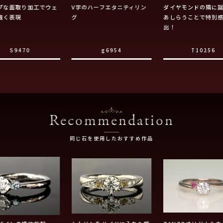
プな面取り加工でウェ
V字のハーフエタニティリン
ダイヤモンドの隣に
強く表現
グ
あしらうことで特別
出！
S9470
g6954
T10256
Recommendation
同じ石を使用したおすすめ作品