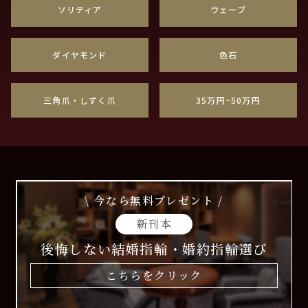
ソリティア
ウェーブ
ダイヤモンド
色石
三角爪・しずく爪
35万円~50万円
\ 今なら無料プレゼント /
新刊本
後悔しない結婚指輪・婚約指輪選び
こちらをクリック