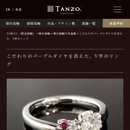
EN
中文
婚約指輪
結婚指輪
作品・デザイン集
店舗一覧
来店予約
TANZO.（鍛造指輪）
婚約指輪
婚約指輪の作品集
こだわりのパープルダイヤを添え
た、V字のリング
こだわりのパープルダイヤを添えた、V字のリン
グ