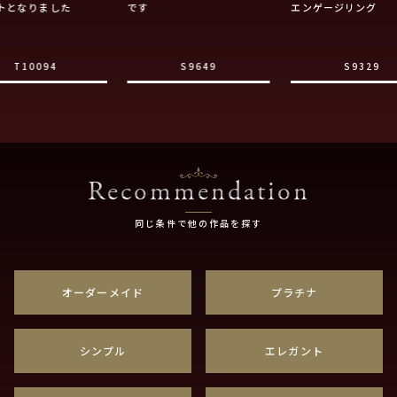
トとなりました
です
エンゲージリング
T10094
S9649
S9329
Recommendation
同じ条件で他の作品を探す
オーダーメイド
プラチナ
シンプル
エレガント