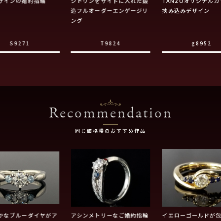
ザインの婚約指輪
シトリンをサイドに入れた鍛
TANZOオリジナル
造フルオーダーエンゲージリ
挟み込みデザイン
ング
S9271
T9824
g8952
Recommendation
同じ価格帯のおすすめ作品
かなブルーダイヤがア
アシンメトリーなご婚約指輪
イエローゴールドが