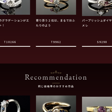
のグラデーションがエ
寄り添う２石は、まるでおふ
パープリッシュダイ
ト！
たりのよう
メレ
T10266
T9962
S9298
Recommendation
同じ価格帯のおすすめ作品