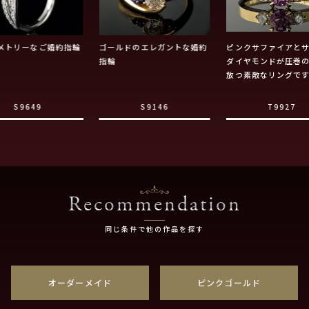
メトリーなご婚約指輪
ゴールドのエレガントな婚約
ピンクサファイアと
指輪
ダイヤモンドが圧巻
放つ素敵なリングで
S9649
S9146
T9927
Recommendation
同じ条件で他の作品を探す
オーダーメイド
ピンクゴールド