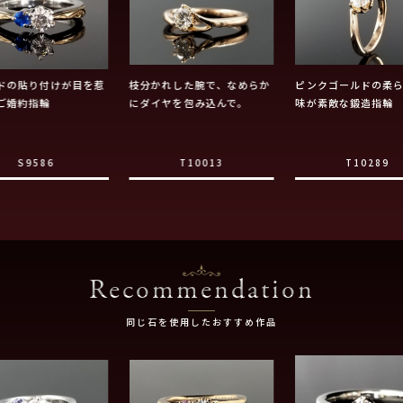
ドの貼り付けが目を惹
枝分かれした腕で、なめらか
ピンクゴールドの柔
ご婚約指輪
にダイヤを包み込んで。
味が素敵な鍛造指輪
S9586
T10013
T10289
Recommendation
同じ石を使用したおすすめ作品