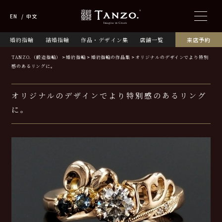
EN
中文
婚約指輪
結婚指輪
作品・デザイン集
店舗一覧
来店予約
TANZO.（鍛造指輪）
婚約指輪
婚約指輪の作品集
オリジナルのデザインでより特別
感のあるリングに。
オリジナルのデザインでより特別感のあるリング
に。