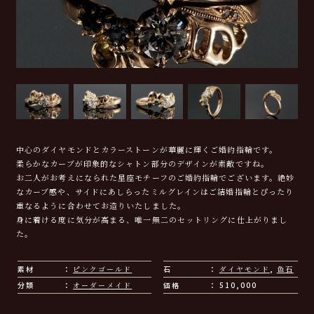
中心のダイヤモンドとカラーストーンが華麗に輝くご婚約指輪です。
柔らかなカーブが印象的なシャトン部分のデザインが素敵ですね。
お二人がお考えになられた星座モチーフのご婚約指輪でございます。絶妙
なカーブ感や、サイドにあしらったミルグレインはご結婚指輪とぴったり
重なるように合わせてお造りいたしました。
身に着ける度に気分が高まる、唯一無二のセットリングに仕上がりまし
た。
素材
ピンクゴールド
石
ダイヤモンド
,
色石
分類
オーダーメイド
価格
510,000