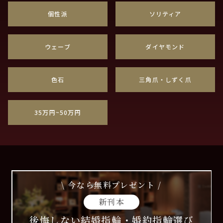
個性派
ソリティア
ウェーブ
ダイヤモンド
色石
三角爪・しずく爪
35万円~50万円
\ 今なら無料プレゼント /
新刊本
後悔しない結婚指輪・婚約指輪選び