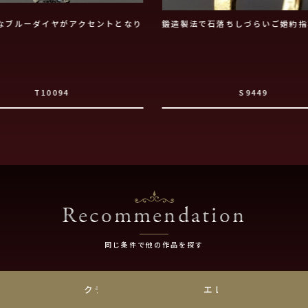
なブルーダイヤがアクセントとなり
鍛造製法で石落ちしづらいご婚約指
T10094
S9449
Recommendation
同じ条件で他の作品を探す
チナ
クラシック
エレガント