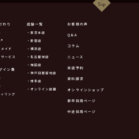
だわり
店舗一覧
お客様の声
は
・東京本店
Q&A
®
・新宿店
コラム
ーメイド
・横浜店
ニュース
ーサービス
・名古屋栄店
・梅田店
来店予約
ザイン集
・神戸旧居留地店
輪
資料請求
・博多店
輪
・オンライン店舗
オンラインショップ
ティリング
新卒採用ページ
中途採用ページ