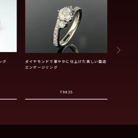
ング
ダイヤモンドで華やかに仕上げた美しい鍛造
ひねりデザ
エンゲージリング
T9825