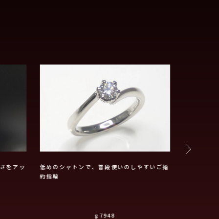
さをアッ
低めのシャトンで、普段使いのしやすいご婚
女性らしい
約指輪
ング
g7948