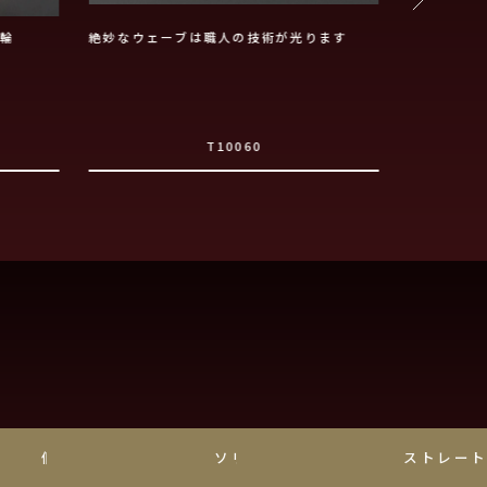
輪
絶妙なウェーブは職人の技術が光ります
はさみ込み
T10060
個性派
ソリティア
ストレー