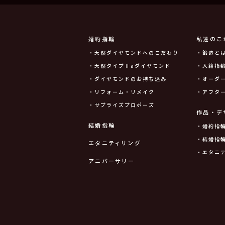
婚約指輪
私達のこ
・天然ダイヤモンドへのこだわり
・鍛造と
・天然タイプⅡaダイヤモンド
・入籍指輪
・ダイヤモンドのお持ち込み
・オーダ
・リフォーム・リメイク
・アフタ
・サプライズプロポーズ
作品・デ
結婚指輪
・婚約指
・結婚指
エタニティリング
・エタニ
アニバーサリー