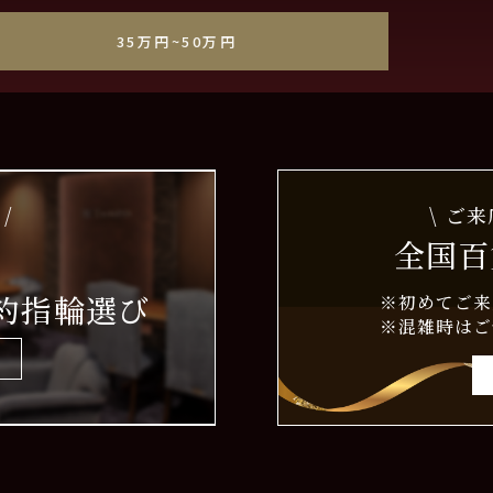
・他
35万円~50万円
/
\ ご
全国百
約指輪選び
※初めてご来
※混雑時はご