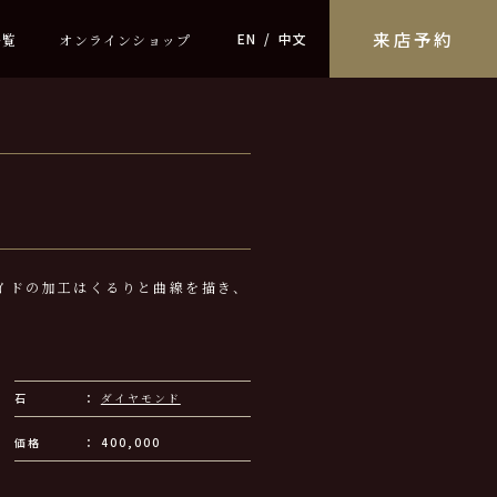
来店予約
EN
中文
一覧
オンラインショップ
イドの加工はくるりと曲線を描き、
石
ダイヤモンド
価格
400,000