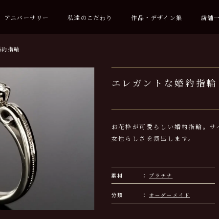
アニバーサリー
私達のこだわり
作品・デザイン集
店舗
婚約指輪
エレガントな婚約指輪
お花枠が可愛らしい婚約指輪。サ
女性らしさを演出します。
素材
プラチナ
分類
オーダーメイド