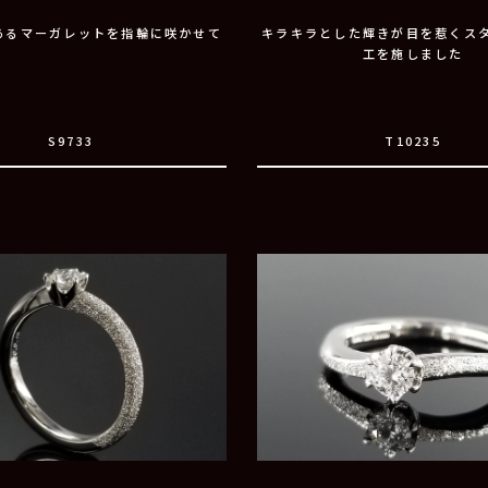
あるマーガレットを指輪に咲かせて
キラキラとした輝きが目を惹くス
工を施しました
S9733
T10235