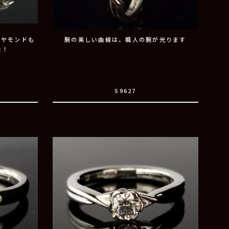
イヤモンドも
腕の美しい曲線は、職人の腕が光ります
た！
S9627