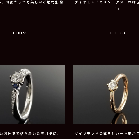
も、側面からでも美しいご婚約指輪
ダイヤモンドとスターダストの輝
て。
T10159
T10163
いお色味で落ち着いた雰囲気に。
ダイヤモンドの輝きとハート爪が