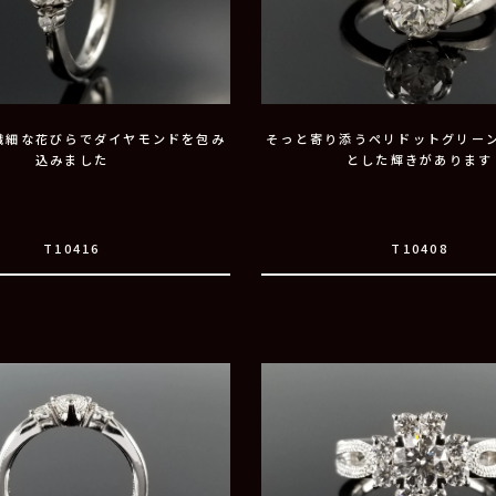
繊細な花びらでダイヤモンドを包み
そっと寄り添うペリドットグリー
込みました
とした輝きがあります
T10416
T10408