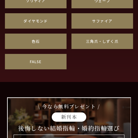
ソリティア
ウェーブ
ダイヤモンド
サファイア
色石
三角爪・しずく爪
FALSE
\ 今なら無料プレゼント /
新刊本
後悔しない結婚指輪・婚約指輪選び