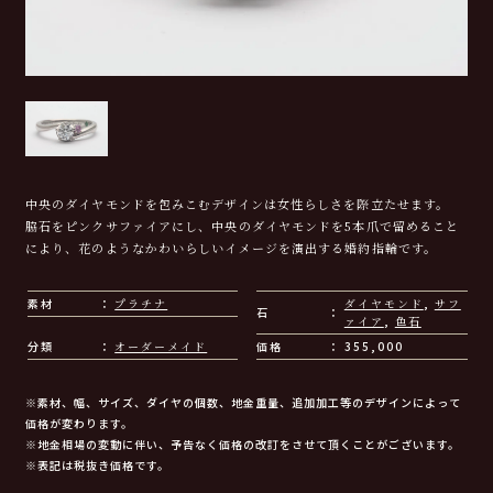
中央のダイヤモンドを包みこむデザインは女性らしさを際立たせます。
脇石をピンクサファイアにし、中央のダイヤモンドを5本爪で留めること
により、花のようなかわいらしいイメージを演出する婚約指輪です。
素材
プラチナ
ダイヤモンド
,
サフ
石
ァイア
,
色石
分類
オーダーメイド
価格
355,000
※素材、幅、サイズ、ダイヤの個数、地金重量、追加加工等のデザインによって
価格が変わります。
※地金相場の変動に伴い、予告なく価格の改訂をさせて頂くことがございます。
※表記は税抜き価格です。