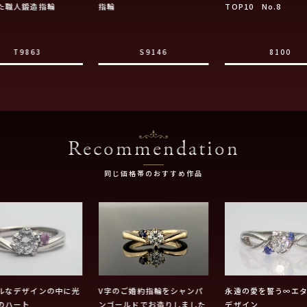
た職人鍛造指輪
指輪
TOP10 No.8
T9863
S9146
8100
Recommendation
同じ価格帯のおすすめ作品
ルなデザインの中に光
V字のご婚約指輪をシャンパ
永遠の愛を誓う∞エ
のハート
ンゴールドでお造りしました
デザイン