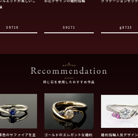
シルエットが美しいご
お花デザインの婚約指輪
グラデーションセッ
輪
S9718
S9271
g8725
Recommendation
同じ石を使用したおすすめ作品
青色のサファイアを主
ゴールドのエレガントな婚約
婚約指輪人気デザイ