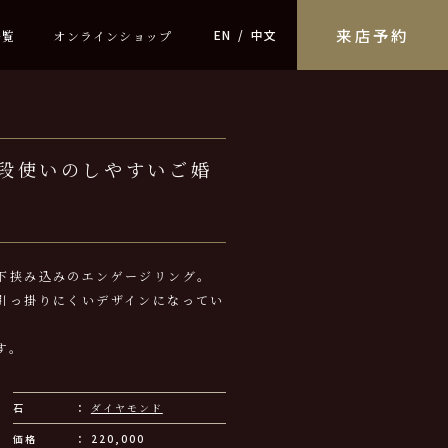
来店予約
EN
中文
一覧
オンラインショップ
段使いのしやすいご婚
下挟み込みのエンゲージリング。
引っ掛りにくいデザインになってい
す。
石
ダイヤモンド
価格
220,000