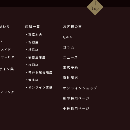
だわり
店舗一覧
お客様の声
は
・東京本店
Q&A
®
・新宿店
コラム
ーメイド
・横浜店
ニュース
ーサービス
・名古屋栄店
・梅田店
来店予約
ザイン集
・神戸旧居留地店
輪
資料請求
・博多店
輪
・オンライン店舗
オンラインショップ
ティリング
新卒採用ページ
中途採用ページ