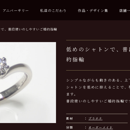
アニバーサリー
私達のこだわり
作品・デザイン集
店舗
ンで、普段使いのしやすいご婚約指輪
低めのシャトンで、普
約指輪
シンプルながらも動きのある、上
シャトンを低めに抑えることで、
ます。
普段使いのしやすいご婚約指輪で
素材
プラチナ
分類
オーダーメイド