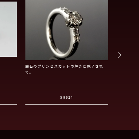
脇石のプリンセスカットの輝きに魅了され
シンプル4
て。
S9624