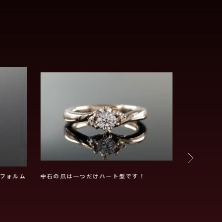
フォルム
中石の爪は一つだけハート型です！
ゴージャス