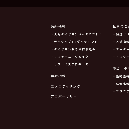
婚約指輪
私達のこ
・天然ダイヤモンドへのこだわり
・鍛造と
・天然タイプⅡaダイヤモンド
・入籍指輪
・ダイヤモンドのお持ち込み
・オーダ
・リフォーム・リメイク
・アフタ
・サプライズプロポーズ
作品・デ
結婚指輪
・婚約指
・結婚指
エタニティリング
・エタニ
アニバーサリー