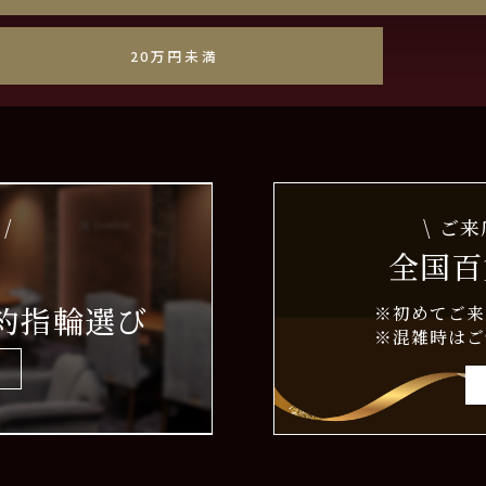
しずく爪
20万円未満
/
\ ご
全国百
約指輪選び
※初めてご来
※混雑時はご