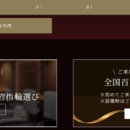
チナ
クラシック
エレガント
35万円
/
\ ご
全国百
約指輪選び
※初めてご来
※混雑時はご