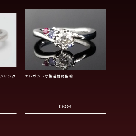
ジリング
エレガントな鍛造婚約指輪
お好みのお
感のあるデ
S9296