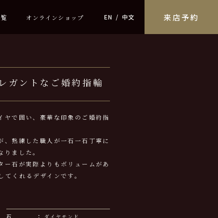
来店予約
EN
中文
一覧
オンラインショップ
レガントなご婚約指輪
イヤで囲い、豪華な印象のご婚約指
が、熟練した職人が一石一石丁寧に
なりました。
ター石が実際よりもボリュームがあ
してくれるデザインです。
石
ダイヤモンド