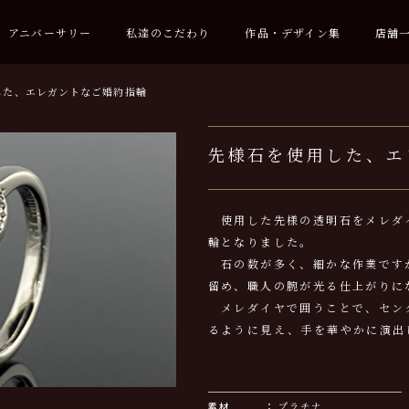
アニバーサリー
私達のこだわり
作品・デザイン集
店舗
した、エレガントなご婚約指輪
先様石を使用した、エ
使用した先様の透明石をメレダ
輪となりました。
石の数が多く、細かな作業です
留め、職人の腕が光る仕上がりに
メレダイヤで囲うことで、セン
るように見え、手を華やかに演出
素材
プラチナ