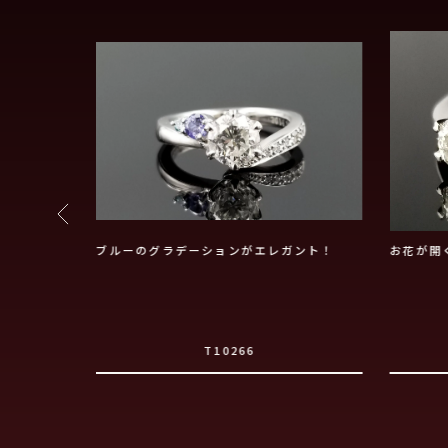
で、より特別
ブルーのグラデーションがエレガント！
お花が開
T10266