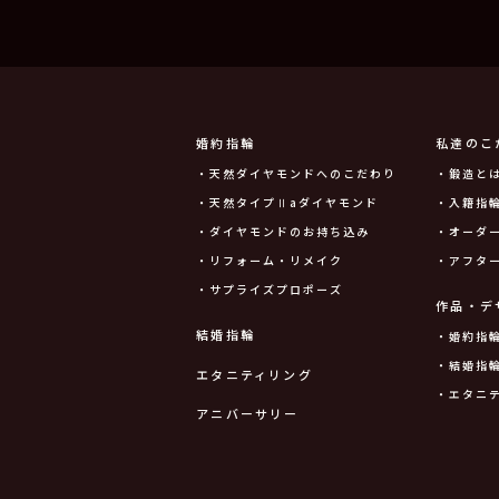
婚約指輪
私達のこ
・天然ダイヤモンドへのこだわり
・鍛造と
・天然タイプⅡaダイヤモンド
・入籍指輪
・ダイヤモンドのお持ち込み
・オーダ
・リフォーム・リメイク
・アフタ
・サプライズプロポーズ
作品・デ
結婚指輪
・婚約指
・結婚指
エタニティリング
・エタニ
アニバーサリー