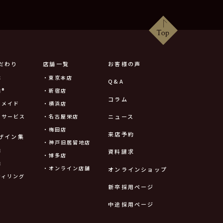
だわり
店舗一覧
お客様の声
は
・東京本店
Q&A
®
・新宿店
コラム
ーメイド
・横浜店
ニュース
ーサービス
・名古屋栄店
・梅田店
来店予約
ザイン集
・神戸旧居留地店
輪
資料請求
・博多店
輪
・オンライン店舗
オンラインショップ
ティリング
新卒採用ページ
中途採用ページ