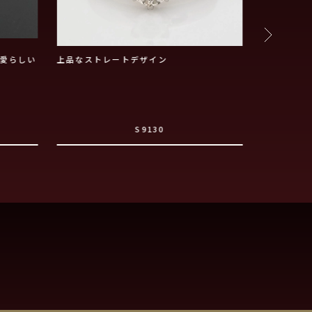
愛らしい
上品なストレートデザイン
腕爪一体で
S9130