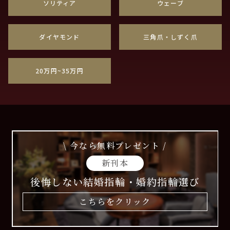
ソリティア
ウェーブ
ダイヤモンド
三角爪・しずく爪
20万円~35万円
\ 今なら無料プレゼント /
新刊本
後悔しない結婚指輪・婚約指輪選び
こちらをクリック