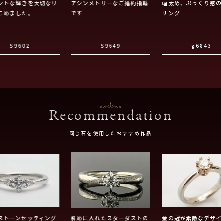
ントな輝きを大切なリ
アシンメトリーなご婚約指輪
幅太め、ぷっくり感
こめました。
です
リング
S9602
S9649
g6843
Recommendation
同じ石を使用したおすすめ作品
ストーンセッティング
斜めに入れたスターダストの
金の冠が素敵なデザ