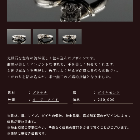
先様石を左右の腕が優しく包み込んだデザインです。
曲線が美しくエレガントな印象で、手を美しく魅せてくれます。
右側で重なりを表現し、角度により見え方が異なるのも素敵です。
こだわりを詰め込んだ、唯一無二のご婚約指輪となりました。
素材
プラチナ
石
ダイヤモンド
分類
オーダーメイド
価格
280,000
※素材、幅、サイズ、ダイヤの個数、地金重量、追加加工等のデザインによって
価格が変わります。
※地金相場の変動に伴い、予告なく価格の改訂をさせて頂くことがございます。
※表記は税抜き価格です。