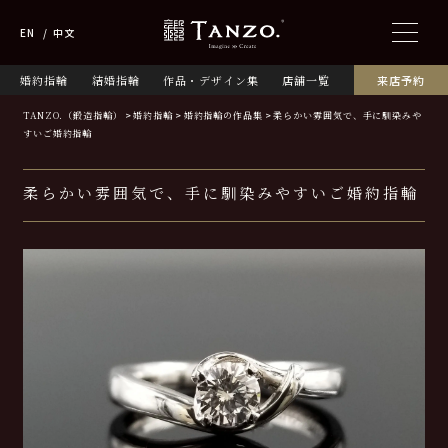
EN
中文
婚約指輪
結婚指輪
作品・デザイン集
店舗一覧
来店予約
TANZO.（鍛造指輪）
婚約指輪
婚約指輪の作品集
柔らかい雰囲気で、手に馴染みや
すいご婚約指輪
柔らかい雰囲気で、手に馴染みやすいご婚約指輪