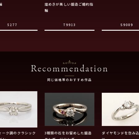
輪
煌めきが美しい鍛造ご婚約指
輪
5277
T9913
S9089
Recommendation
同じ価格帯のおすすめ作品
ィーク調のクラシック
3種類の石をお留めした鍛造
ダイヤモンドを包み
イン
エンゲージリング
に