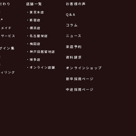
だわり
店舗一覧
お客様の声
は
・東京本店
Q&A
®
・新宿店
コラム
ーメイド
・横浜店
ニュース
ーサービス
・名古屋栄店
・梅田店
来店予約
ザイン集
・神戸旧居留地店
輪
資料請求
・博多店
輪
・オンライン店舗
オンラインショップ
ティリング
新卒採用ページ
中途採用ページ