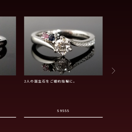
2人の誕生石をご婚約指輪に。
TANZO
ン
S9555