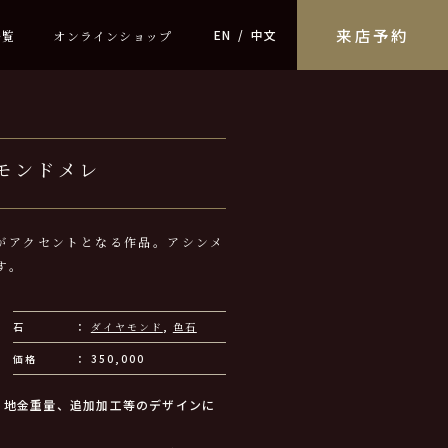
来店予約
EN
中文
一覧
オンラインショップ
モンドメレ
がアクセントとなる作品。アシンメ
す。
石
ダイヤモンド
,
色石
価格
350,000
、地金重量、追加加工等のデザインに