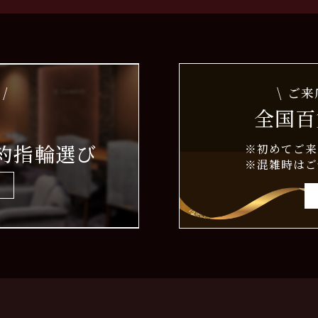
/
\ ご
全国百
約指輪選び
※初めてご来
※混雑時はご