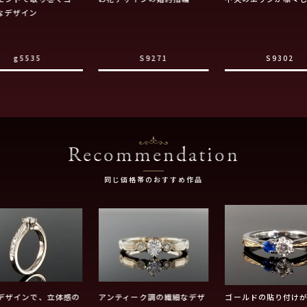
なデザイン
g5535
S9271
S9302
Recommendation
同じ価格帯のおすすめ作品
デザインで、立体感の
アンティーク調の繊細なデザ
ゴールドの貼り付け