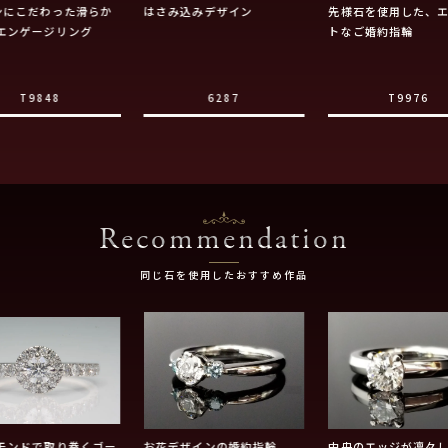
ンにこだわった滑らか
はさみ込みデザイン
先様石を使用した、
エンゲージリング
トなご婚約指輪
T9848
6287
T9976
Recommendation
同じ石を使用したおすすめ作品
モンドで取り巻くゴー
お花デザインの婚約指輪
中央のエッジが凛々