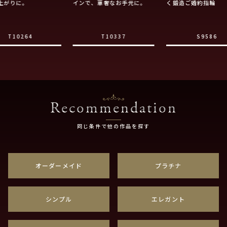
上がりに。
インで、華奢なお手元に。
く鍛造ご婚約指輪
T10264
T10337
S9586
Recommendation
同じ条件で他の作品を探す
オーダーメイド
プラチナ
シンプル
エレガント