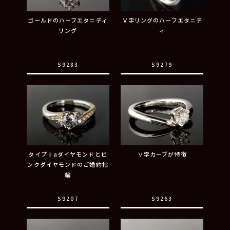
ゴールドのハーフエタニティ
Ｖ字リングのハーフエタニテ
リング
ィ
S9283
S9279
タイプⅡaダイヤモンドとピ
Ⅴ字カーブが特徴
ンクダイヤモンドのご婚約指
輪
S9207
S9263