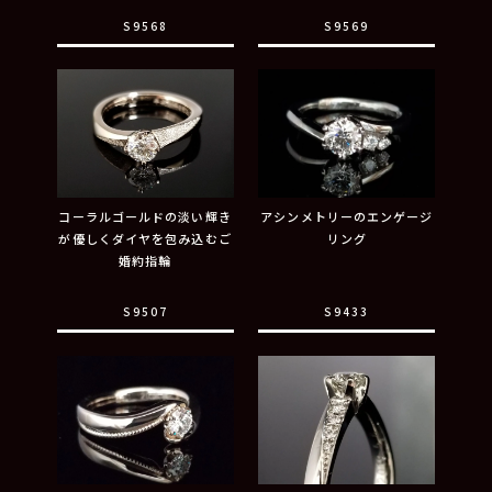
S9568
S9569
コーラルゴールドの淡い輝き
アシンメトリーのエンゲージ
が優しくダイヤを包み込むご
リング
婚約指輪
S9507
S9433