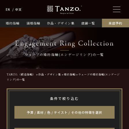
EN
中文
婚約指輪
結婚指輪
作品・デザイン集
店舗一覧
来店予約
Engagement Ring Collection
ウェーブの婚約指輪(エンゲージリング)の一覧
TANZO.（鍛造指輪）
作品・デザイン集
婚約指輪
ウェーブの婚約指輪(エンゲージ
リング)の一覧
条件で絞り込む
予算 / 素材 / 色 / テイスト / その他の特徴を選択