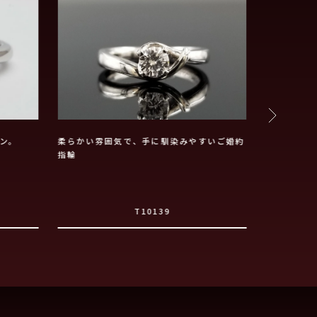
ン。
柔らかい雰囲気で、手に馴染みやすいご婚約
V字ウェー
指輪
T10139