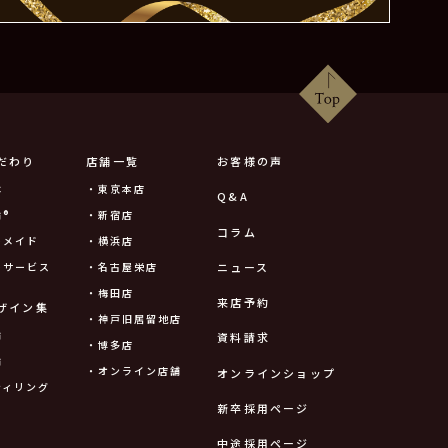
だわり
店舗一覧
お客様の声
は
・東京本店
Q&A
®
・新宿店
コラム
ーメイド
・横浜店
ニュース
ーサービス
・名古屋栄店
・梅田店
来店予約
ザイン集
・神戸旧居留地店
輪
資料請求
・博多店
輪
・オンライン店舗
オンラインショップ
ティリング
新卒採用ページ
中途採用ページ