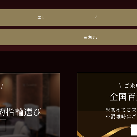
チナ
エレガント
個性派
ナイト
色石
三角爪・しずく爪
/
\ ご
全国百
約指輪選び
※初めてご来
※混雑時はご