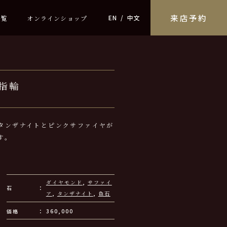
来店予約
EN
中文
一覧
オンラインショップ
指輪
タンザナイトとピンクサファイヤが
す。
。
ダイヤモンド
,
サファイ
石
ア
,
タンザナイト
,
色石
価格
360,000