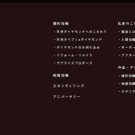
婚約指輪
私達のこ
・天然ダイヤモンドへのこだわり
・鍛造と
・天然タイプⅡaダイヤモンド
・入籍指輪
・ダイヤモンドのお持ち込み
・オーダ
・リフォーム・リメイク
・アフタ
・サプライズプロポーズ
作品・デ
結婚指輪
・婚約指
・結婚指
エタニティリング
・エタニ
アニバーサリー