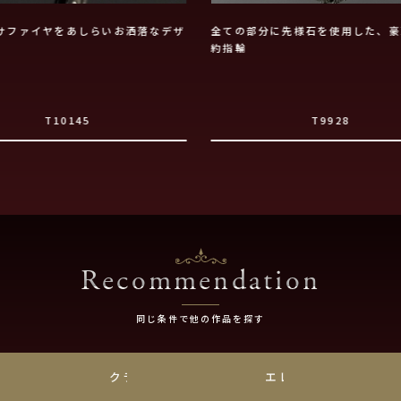
サファイヤをあしらいお洒落なデザ
全ての部分に先様石を使用した、豪
約指輪
T10145
T9928
Recommendation
同じ条件で他の作品を探す
チナ
クラシック
エレガント