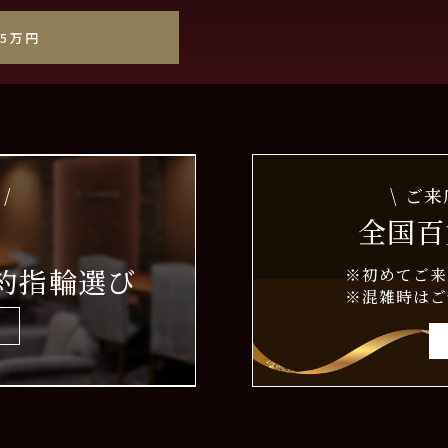
35万円
/
\ ご
全国百
約指輪選び
※初めてご来
※混雑時はご