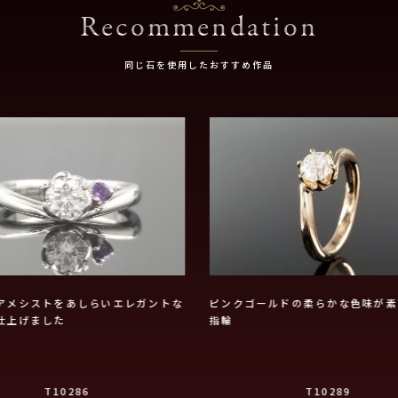
Recommendation
同じ石を使用したおすすめ作品
アメシストをあしらいエレガントな
ピンクゴールドの柔らかな色味が素
仕上げました
指輪
T10286
T10289