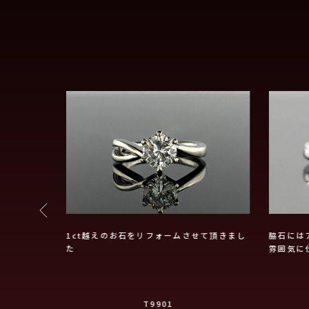
のご婚約指輪
1ct越えのお石をリフォームさせて頂きまし
脇石には
た
雰囲気に
T9901