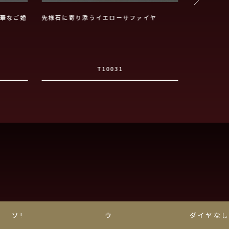
華なご婚
先様石に寄り添うイエローサファイヤ
枝分かれし
的な婚約指
T10031
ソリティア
ウェーブ
ダイヤな