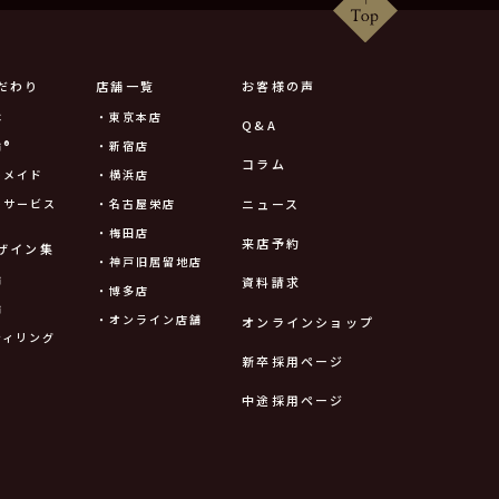
だわり
店舗一覧
お客様の声
は
・東京本店
Q&A
®
・新宿店
コラム
ーメイド
・横浜店
ニュース
ーサービス
・名古屋栄店
・梅田店
来店予約
ザイン集
・神戸旧居留地店
輪
資料請求
・博多店
輪
・オンライン店舗
オンラインショップ
ティリング
新卒採用ページ
中途採用ページ