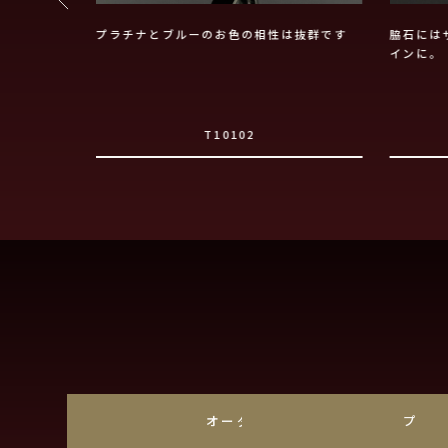
ェーブが特徴
プラチナとブルーのお色の相性は抜群です
脇石には
インに。
T10102
オーダーメイド
プラ