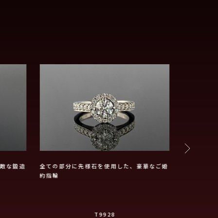
敵な鍛造
全ての部分に先様石を使用した、豪華なご婚
リバーシブ
約指輪
T9928