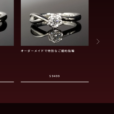
オーダーメイドで特別なご婚約指輪
3.5㎜幅
仕上がりま
S9499