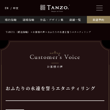
EN
中文
婚約指輪
結婚指輪
作品・デザイン集
店舗一覧
来店予約
TANZO.（鍛造指輪）
お客様の声
おふたりの永遠を誓うエタニティリング
Customer’s Voice
お客様の声
おふたりの永遠を誓うエタニティリング