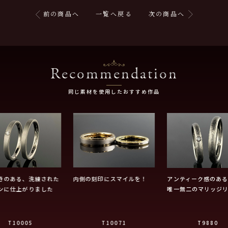
前の商品へ
一覧へ戻る
次の商品へ
Recommendation
同じ素材を使用したおすすめ作品
きのある、洗練された
内側の刻印にスマイルを！
アンティーク感のあ
ンに仕上がりました
唯一無二のマリッジ
T10005
T10071
T9880