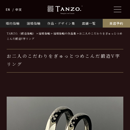
EN
中文
婚約指輪
結婚指輪
作品・デザイン集
店舗一覧
来店予約
TANZO.（鍛造指輪）
結婚指輪
結婚指輪の作品集
お二人のこだわりをぎゅっとつめ
こんだ鍛造V字リング
お二人のこだわりをぎゅっとつめこんだ鍛造V字
リング