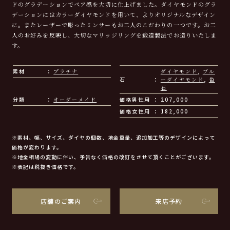
ドのグラデーションでペア感を大切に仕上げました。ダイヤモンドのグラ
デーションにはカラーダイヤモンドを用いて、よりオリジナルなデザイン
に。またレーザーで彫ったミンサーもお二人のこだわりの一つです。お二
人のお好みを反映し、大切なマリッジリングを鍛造製法でお造りいたしま
す。
素材
プラチナ
ダイヤモンド
,
ブル
石
ーダイヤモンド
,
色
石
分類
オーダーメイド
価格男性用
207,000
価格女性用
182,000
※素材、幅、サイズ、ダイヤの個数、地金重量、追加加工等のデザインによって
価格が変わります。
※地金相場の変動に伴い、予告なく価格の改訂をさせて頂くことがございます。
※表記は税抜き価格です。
店舗のご案内
来店予約