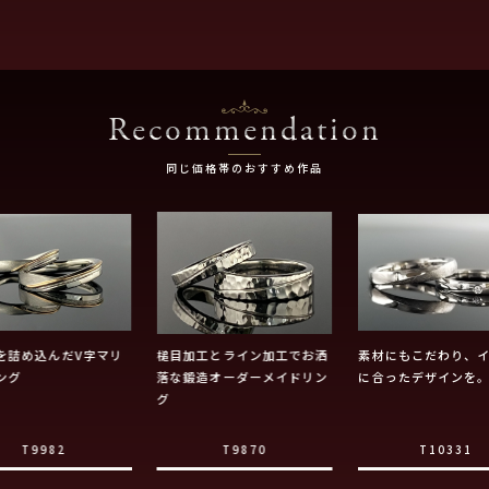
Recommendation
同じ価格帯のおすすめ作品
を詰め込んだV字マリ
槌目加工とライン加工でお洒
素材にもこだわり、
ング
落な鍛造オーダーメイドリン
に合ったデザインを
グ
T9982
T9870
T10331