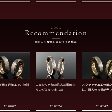
Recommendation
同じ石を使用したおすすめ作品
が光る岩加工で、特別
こだわりを詰め込んだ素敵な
スクラッチ加工の細
リングとなりました
は、職人の技術が光
T10067
T10274
T10247