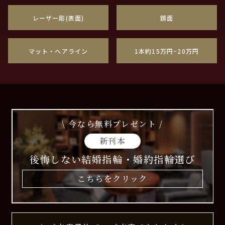
レーザー彫(表面)
鏡面
マット・ヘアライン
1本約15万円~20万円
\ 今なら無料プレゼント /
新刊本
後悔しない結婚指輪・婚約指輪選び
こちらをクリック