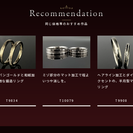
Recommendation
同じ価格帯のおすすめ作品
パンゴールドと和紙加
ミゾ部分のマット加工で程よ
ヘアライン加工とダ
敵な鍛造リング
いつや消しを。
クセントの、半月型
リング
T9834
T10079
T9908