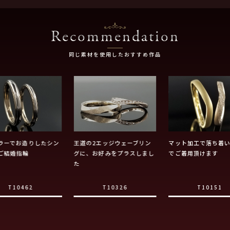
Recommendation
同じ素材を使用したおすすめ作品
ラーでお造りしたシン
王道の2エッジウェーブリン
マット加工で落ち着
ご結婚指輪
グに、お好みをプラスしまし
でご着用頂けます
た
T10462
T10326
T10151