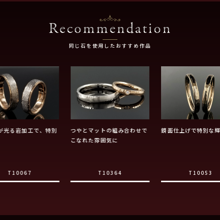
Recommendation
同じ石を使用したおすすめ作品
が光る岩加工で、特別
つやとマットの組み合わせで
鏡面仕上げで特別な
こなれた雰囲気に
T10067
T10364
T10053