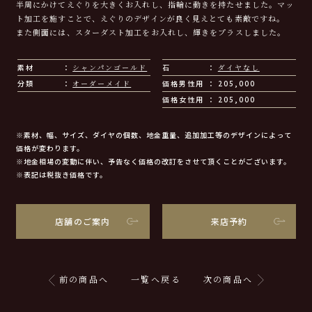
半周にかけてえぐりを大きくお入れし、指輪に動きを持たせました。マッ
ト加工を施すことで、えぐりのデザインが良く見えとても素敵ですね。
また側面には、スターダスト加工をお入れし、輝きをプラスしました。
素材
シャンパンゴールド
石
ダイヤなし
分類
オーダーメイド
価格男性用
205,000
価格女性用
205,000
※素材、幅、サイズ、ダイヤの個数、地金重量、追加加工等のデザインによって
価格が変わります。
※地金相場の変動に伴い、予告なく価格の改訂をさせて頂くことがございます。
※表記は税抜き価格です。
店舗のご案内
来店予約
前の商品へ
一覧へ戻る
次の商品へ