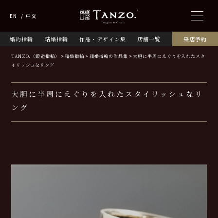
EN
中文
婚約指輪
結婚指輪
作品・デザイン集
店舗一覧
来店予約
TANZO.（鍛造指輪）
結婚指輪
結婚指輪の作品集
大胆に半周にえぐりを入れたスタ
イリッシュなリング
大胆に半周にえぐりを入れたスタイリッシュなリ
ング