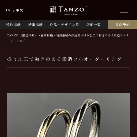
EN
中文
婚約指輪
結婚指輪
作品・デザイン集
店舗一覧
来店予約
TANZO.（鍛造指輪）
結婚指輪
結婚指輪の作品集
捻り加工で動きのある鍛造フルオ
ーダーリング
捻り加工で動きのある鍛造フルオーダーリング