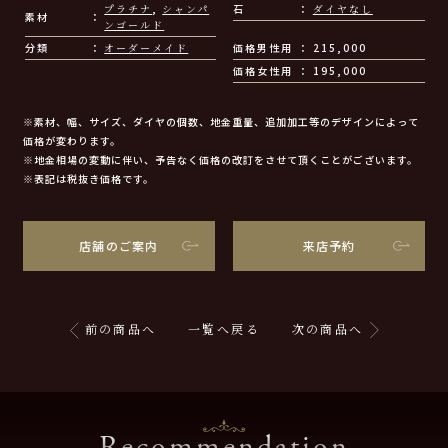
プラチナ
,
シャンパ
石
ダイヤなし
素材
ンゴールド
分類
オーダーメイド
価格男性用
215,000
価格女性用
195,000
※素材、幅、サイズ、ダイヤの個数、地金重量、追加加工等のデザインによって
価格が変わります。
※地金相場の変動に伴い、予告なく価格の改訂をさせて頂くことがございます。
※表記は税抜き価格です。
店舗のご案内
来店予約
前の商品へ
一覧へ戻る
次の商品へ
Recommendation