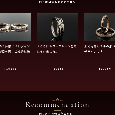
同じ価格帯のおすすめ作品
の立体感とメレダイヤ
えぐりにカラーストーンをあ
よく見るとミルの形
が目を惹くご結婚指輪
しらいました。
デザインです
T10281
T10138
T10356
Recommendation
同じ条件で他の作品を探す