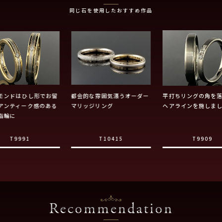
同じ石を使用したおすすめ作品
モンドはひし形でお留
都会的な雰囲気漂うオーダー
平打ちリングの角を
アンティーク感のある
マリッジリング
ヘアラインを施しま
指輪に
T9991
T10415
T9909
Recommendation