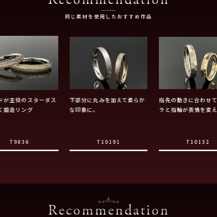
同じ素材を使用したおすすめ作品
ドが主役のスターダス
下部分に丸みを加えて柔らか
指先の動きに合わせ
く鍛造リング
な印象に。
ラと指輪が表情を変
T9836
T10191
T10132
Recommendation