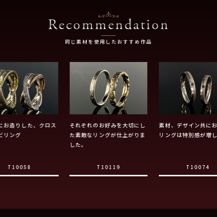
Recommendation
同じ素材を使用したおすすめ作品
にお造りした、クロス
それぞれのお好みを大切にし
素材、デザイン共に
ビリング
た素敵なリングが仕上がりま
リングは特別感が増
した。
T10058
T10119
T10074