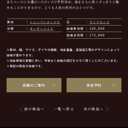
またベースにお選びいただいたV字形状は、指をさらに長くすっきりと魅
せることができるので、とても人気の形状のひとつです。
素材
シャンパンゴールド
石
ダイヤモンド
分類
オーダーメイド
価格男性用
165,000
価格女性用
172,000
※素材、幅、サイズ、ダイヤの個数、地金重量、追加加工等のデザインによって
価格が変わります。
※地金相場の変動に伴い、予告なく価格の改訂をさせて頂くことがございます。
※表記は税抜き価格です。
店舗のご案内
来店予約
前の商品へ
一覧へ戻る
次の商品へ