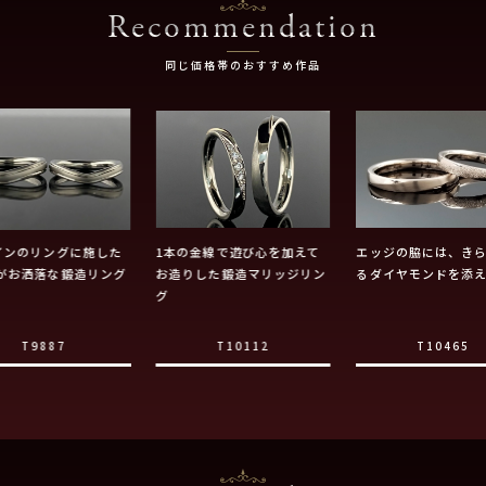
Recommendation
同じ価格帯のおすすめ作品
インのリングに施した
1本の金線で遊び心を加えて
エッジの脇には、き
がお洒落な鍛造リング
お造りした鍛造マリッジリン
るダイヤモンドを添
グ
T9887
T10112
T10465