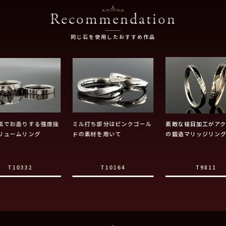
Recommendation
同じ石を使用したおすすめ作品
法でお造りする強度抜
ミル打ち部分はピンクゴール
素敵な槌目加工がア
リュームリング
ドの素材を用いて
の鍛造マリッジリン
T10332
T10164
T9811