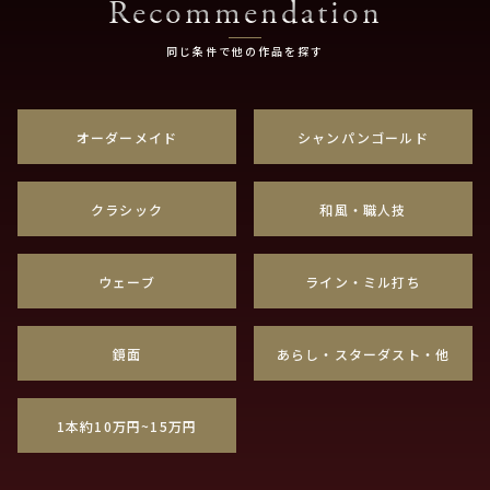
Recommendation
同じ条件で他の作品を探す
オーダーメイド
シャンパンゴールド
クラシック
和風・職人技
ウェーブ
ライン・ミル打ち
鏡面
あらし・スターダスト・他
1本約10万円~15万円