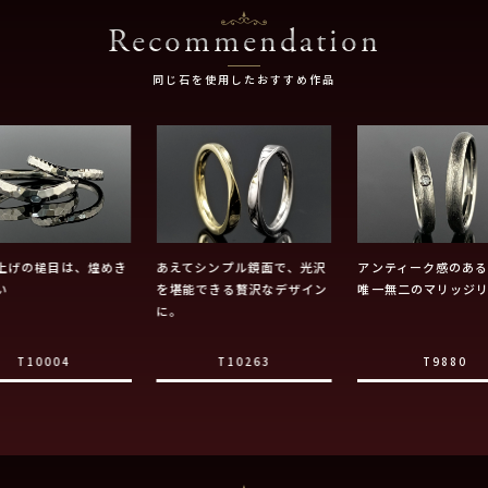
Recommendation
同じ石を使用したおすすめ作品
上げの槌目は、煌めき
あえてシンプル鏡面で、光沢
アンティーク感のあ
い
を堪能できる贅沢なデザイン
唯一無二のマリッジ
に。
T10004
T10263
T9880