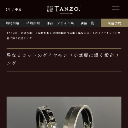
EN
中文
婚約指輪
結婚指輪
作品・デザイン集
店舗一覧
来店予約
TANZO.（鍛造指輪）
結婚指輪
結婚指輪の作品集
異なるカットのダイヤモンドが華
麗に輝く鍛造リング
異なるカットのダイヤモンドが華麗に輝く鍛造リ
ング