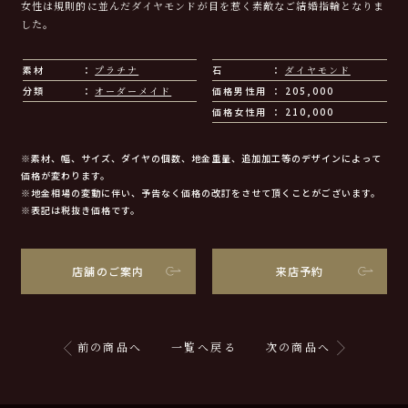
女性は規則的に並んだダイヤモンドが目を惹く素敵なご結婚指輪となりま
した。
素材
プラチナ
石
ダイヤモンド
分類
オーダーメイド
価格男性用
205,000
価格女性用
210,000
※素材、幅、サイズ、ダイヤの個数、地金重量、追加加工等のデザインによって
価格が変わります。
※地金相場の変動に伴い、予告なく価格の改訂をさせて頂くことがございます。
※表記は税抜き価格です。
店舗のご案内
来店予約
前の商品へ
一覧へ戻る
次の商品へ