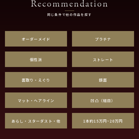
Recommendation
同じ条件で他の作品を探す
オーダーメイド
プラチナ
個性派
ストレート
面取り・えぐり
鏡面
マット・ヘアライン
凹凸（槌目）
あらし・スターダスト・他
1本約15万円~20万円