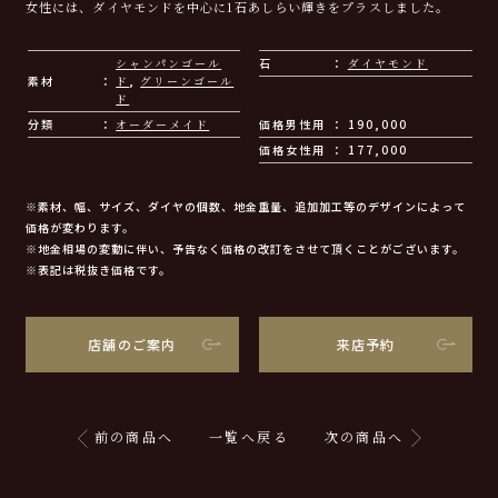
女性には、ダイヤモンドを中心に1石あしらい輝きをプラスしました。
シャンパンゴール
石
ダイヤモンド
素材
ド
,
グリーンゴール
ド
分類
オーダーメイド
価格男性用
190,000
価格女性用
177,000
※素材、幅、サイズ、ダイヤの個数、地金重量、追加加工等のデザインによって
価格が変わります。
※地金相場の変動に伴い、予告なく価格の改訂をさせて頂くことがございます。
※表記は税抜き価格です。
店舗のご案内
来店予約
前の商品へ
一覧へ戻る
次の商品へ