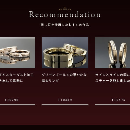
Recommendation
同じ石を使用したおすすめ作品
工とスターダスト加工
グリーンゴールドの華やかな
ラインとラインの間
を出して素敵に
幅太リング
スチャーを施しまし
T10296
T10389
T10475