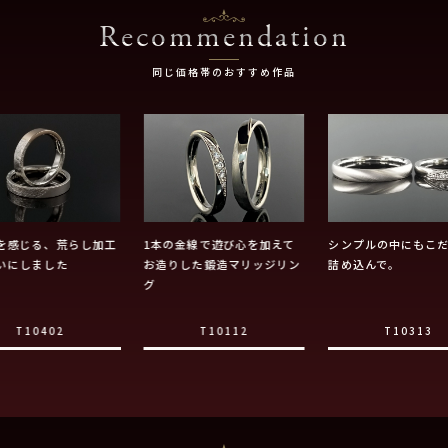
Recommendation
同じ価格帯のおすすめ作品
を感じる、荒らし加工
1本の金線で遊び心を加えて
シンプルの中にもこ
いにしました
お造りした鍛造マリッジリン
詰め込んで。
グ
T10402
T10112
T10313