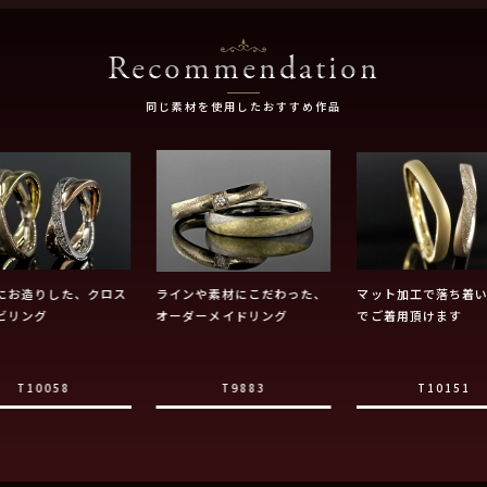
Recommendation
同じ素材を使用したおすすめ作品
にお造りした、クロス
ラインや素材にこだわった、
マット加工で落ち着
ビリング
オーダーメイドリング
でご着用頂けます
T10058
T9883
T10151