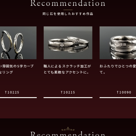
Recommendation
同じ石を使用したおすすめ作品
い雰囲気のS字カーブ
職人によるスクラッチ加工が
おふたりでひとつの
なリング
とても素敵なアクセントに。
て。
T10225
T10215
T10090
Recommendation