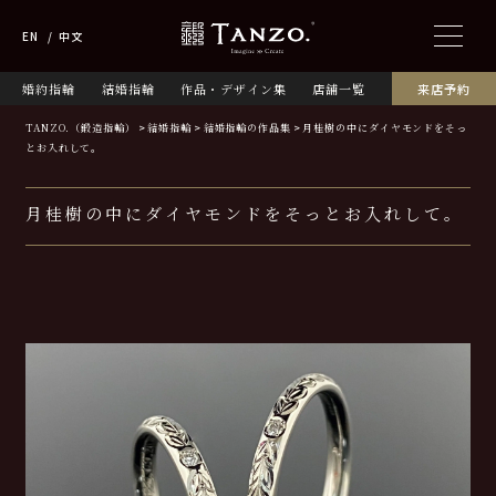
EN
中文
婚約指輪
結婚指輪
作品・デザイン集
店舗一覧
来店予約
TANZO.（鍛造指輪）
結婚指輪
結婚指輪の作品集
月桂樹の中にダイヤモンドをそっ
とお入れして。
月桂樹の中にダイヤモンドをそっとお入れして。