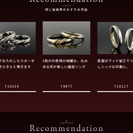
同じ価格帯のおすすめ作品
でお入れしたスターダ
3色のお色味が綺麗な、丸み
表面はマット加工で
きらきらと輝きます
ある形が美しい鍛造リング
しシックな印象に。
T10254
T9877
T10217
Recommendation