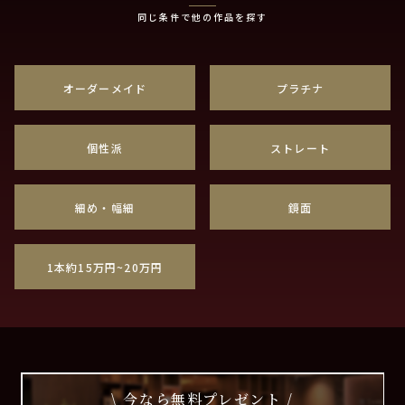
同じ条件で他の作品を探す
オーダーメイド
プラチナ
個性派
ストレート
細め・幅細
鏡面
1本約15万円~20万円
\ 今なら無料プレゼント /