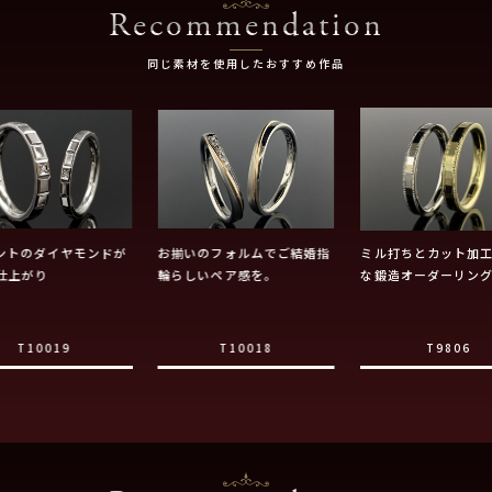
Recommendation
同じ素材を使用したおすすめ作品
ントのダイヤモンドが
お揃いのフォルムでご結婚指
ミル打ちとカット加
仕上がり
輪らしいペア感を。
な鍛造オーダーリン
T10019
T10018
T9806