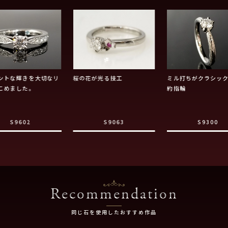
ントな輝きを大切なリ
桜の花が光る技工
ミル打ちがクラシッ
こめました。
約指輪
S9602
S9063
S9300
Recommendation
同じ石を使用したおすすめ作品