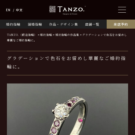
EN
中文
婚約指輪
結婚指輪
作品・デザイン集
店舗一覧
来店予約
TANZO.（鍛造指輪）
婚約指輪
婚約指輪の作品集
グラデーションで色石をお留めし
華麗なご婚約指輪に。
グラデーションで色石をお留めし華麗なご婚約指
輪に。