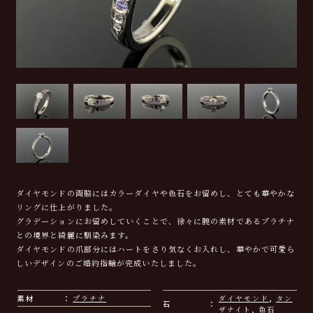
ダイヤモンドの両脇にはカラーダイヤや色石をお留めし、とても華やかな
リングに仕上がりました。
グラデーションにお留めしていくことで、徐々に腕の素材であるプラチナ
との境界と綺麗に馴染みます。
ダイヤモンドの爪部分にはハートをさり気なくお入れし、華やかで可愛ら
しいデザインのご婚約指輪が完成いたしました。
素材
プラチナ
ダイヤモンド
,
タン
石
ザナイト
,
色石