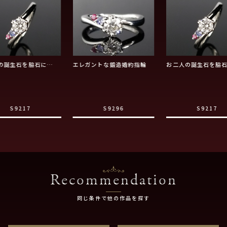
の誕生石を脇石に…
エレガントな鍛造婚約指輪
お二人の誕生石を脇
S9217
S9296
S9217
Recommendation
同じ条件で他の作品を探す