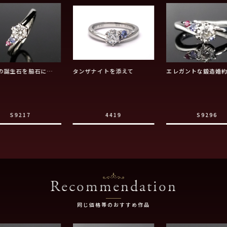
の誕生石を脇石に…
タンザナイトを添えて
エレガントな鍛造婚
S9217
4419
S9296
Recommendation
同じ価格帯のおすすめ作品