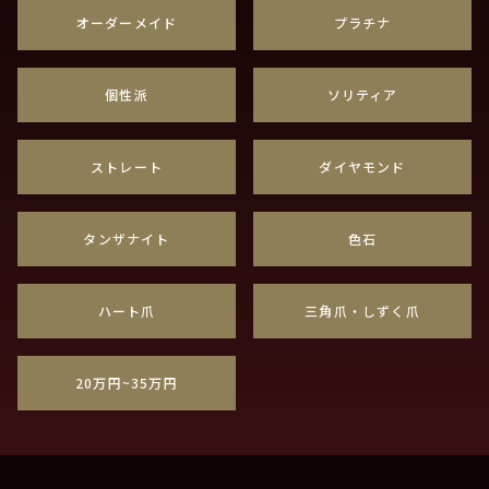
オーダーメイド
プラチナ
個性派
ソリティア
ストレート
ダイヤモンド
タンザナイト
色石
ハート爪
三角爪・しずく爪
20万円~35万円