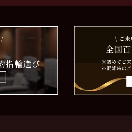
/
\ ご
全国百
約指輪選び
※初めてご来
※混雑時はご