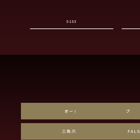
5153
オーダーメイド
プラ
三角爪・しずく爪
FAL