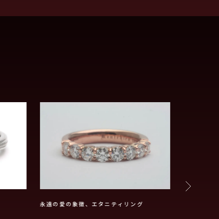
永遠の愛の象徴、エタニティリング
アーム部分