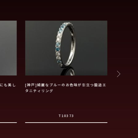
にも美し
[神戸]綺麗なブルーのお色味が引立つ鍛造エ
ミル打ちと
タニティリング
鍛造リング
T10373