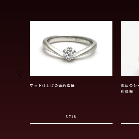
にこだわった
マット仕上げの婚約指輪
低めのシ
約指輪
3718