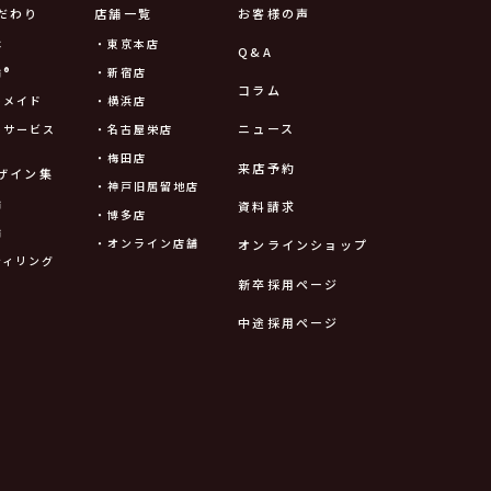
だわり
店舗一覧
お客様の声
は
・東京本店
Q&A
®
・新宿店
コラム
ーメイド
・横浜店
ニュース
ーサービス
・名古屋栄店
・梅田店
来店予約
ザイン集
・神戸旧居留地店
輪
資料請求
・博多店
輪
・オンライン店舗
オンラインショップ
ティリング
新卒採用ページ
中途採用ページ