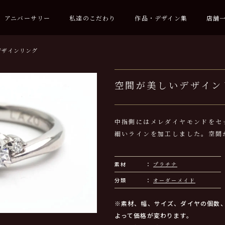
アニバーサリー
私達のこだわり
作品・デザイン集
店舗
デザインリング
空間が美しいデザイン
中指側にはメレダイヤモンドをセ
細いラインを加工しました。空間
素材
プラチナ
分類
オーダーメイド
※素材、幅、サイズ、ダイヤの個数
よって価格が変わります。