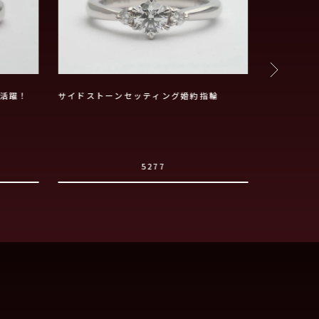
活躍！
サイドストーンセッティング婚約指輪
アシンメト
5277