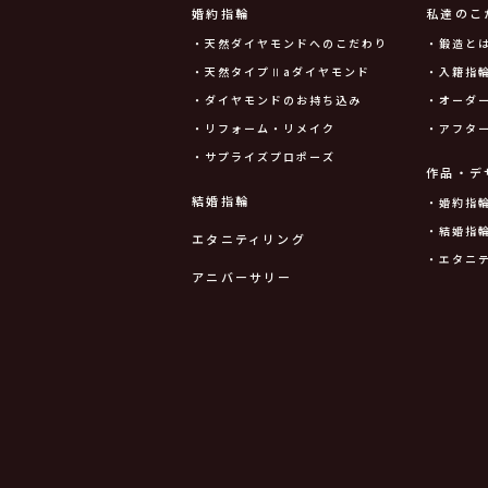
婚約指輪
私達のこ
・天然ダイヤモンドへのこだわり
・鍛造と
・天然タイプⅡaダイヤモンド
・入籍指輪
・ダイヤモンドのお持ち込み
・オーダ
・リフォーム・リメイク
・アフタ
・サプライズプロポーズ
作品・デ
結婚指輪
・婚約指
・結婚指
エタニティリング
・エタニ
アニバーサリー