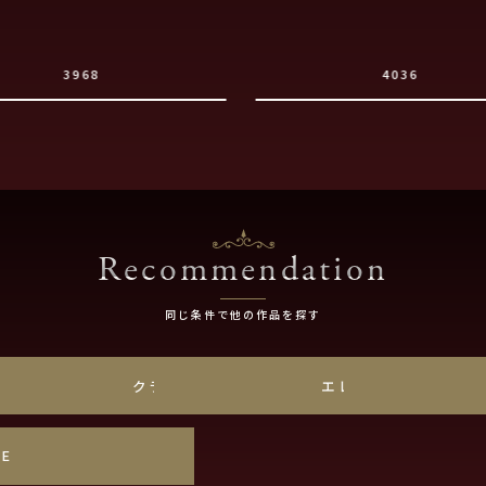
3968
4036
Recommendation
同じ条件で他の作品を探す
チナ
クラシック
エレガント
SE