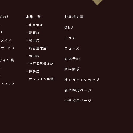
だわり
店舗一覧
お客様の声
は
・東京本店
Q&A
®
・新宿店
コラム
ーメイド
・横浜店
ニュース
ーサービス
・名古屋栄店
・梅田店
来店予約
ザイン集
・神戸旧居留地店
輪
資料請求
・博多店
輪
・オンライン店舗
オンラインショップ
ティリング
新卒採用ページ
中途採用ページ