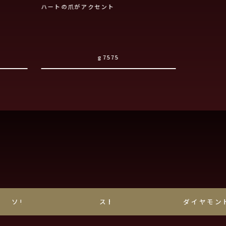
ハートの爪がアクセント
花枠に咲い
g7575
ソリティア
ストレート
ダイヤモン