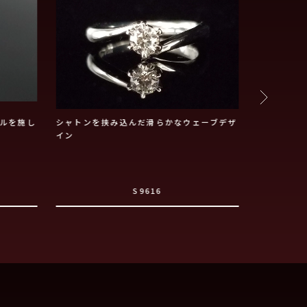
ルを施し
シャトンを挟み込んだ滑らかなウェーブデザ
お二人の誕
イン
S9616