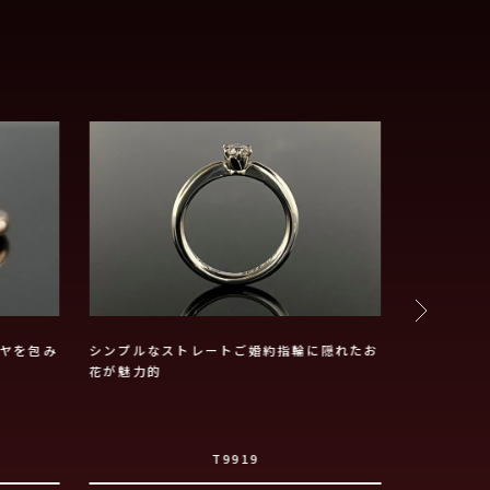
ヤを包み
シンプルなストレートご婚約指輪に隠れたお
アシンメト
花が魅力的
T9919