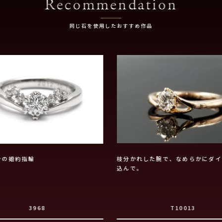
Recommendation
同じ石を使用したおすすめ作品
ンの婚約指輪
枝分かれした腕で、なめらかにダイ
込んで。
3968
T10013