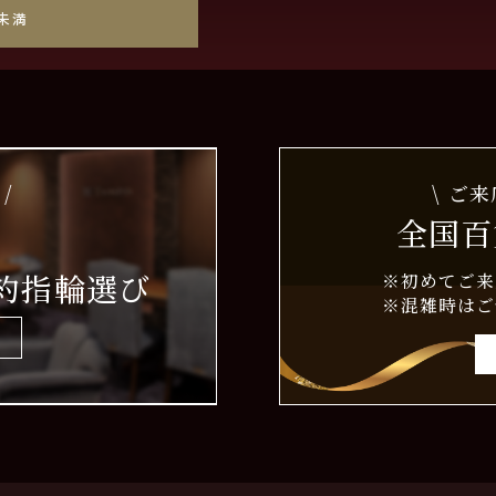
未満
/
\ ご
全国百
約指輪選び
※初めてご来
※混雑時はご