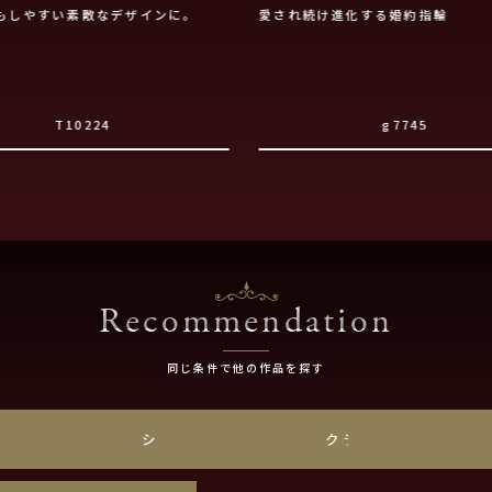
もしやすい素敵なデザインに。
愛され続け進化する婚約指輪
T10224
g7745
Recommendation
同じ条件で他の作品を探す
チナ
シンプル
クラシック