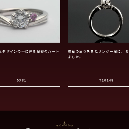
なデザインの中に光る秘密のハート
脇石の周りをまたリング一周に、ミ
ました。
5381
T10148