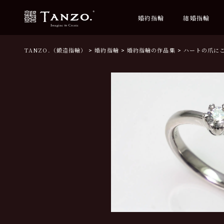
婚約指輪
結婚指輪
TANZO.（鍛造指輪）
婚約指輪
婚約指輪の作品集
ハートの爪に