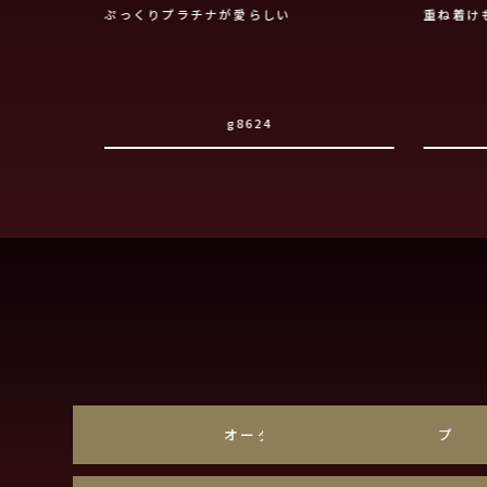
ぷっくりプラチナが愛らしい
重ね着け
g8624
オーダーメイド
プラ