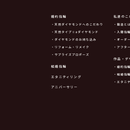
婚約指輪
私達のこ
・天然ダイヤモンドへのこだわり
・鍛造と
・天然タイプⅡaダイヤモンド
・入籍指輪
・ダイヤモンドのお持ち込み
・オーダ
・リフォーム・リメイク
・アフタ
・サプライズプロポーズ
作品・デ
結婚指輪
・婚約指
・結婚指
エタニティリング
・エタニ
アニバーサリー