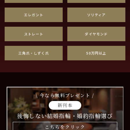
エレガント
ソリティア
ストレート
ダイヤモンド
三角爪・しずく爪
50万円以上
\ 今なら無料プレゼント /
新刊本
後悔しない結婚指輪・婚約指輪選び
こちらをクリック