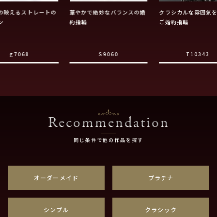
の映えるストレートの
華やかで絶妙なバランスの婚
クラシカルな雰囲気
ン
約指輪
ご婚約指輪
g7068
S9060
T10343
Recommendation
同じ条件で他の作品を探す
オーダーメイド
プラチナ
シンプル
クラシック