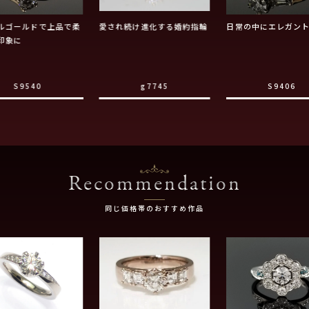
ルゴールドで上品で柔
愛され続け進化する婚約指輪
日常の中にエレガン
印象に
S9540
g7745
S9406
Recommendation
同じ価格帯のおすすめ作品