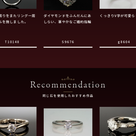
周りをまたリング一周
ダイヤモンドをふんだんにあ
くっきりV字が可愛ら
ルを施しました。
しらい、華やかなご婚約指輪
T10148
S9676
g8604
Recommendation
同じ石を使用したおすすめ作品