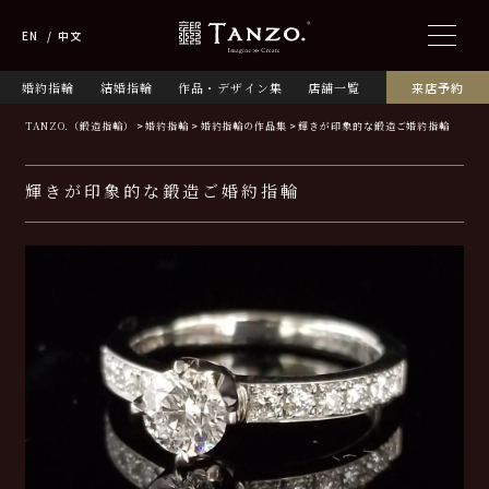
EN
中文
婚約指輪
結婚指輪
作品・デザイン集
店舗一覧
来店予約
TANZO.（鍛造指輪）
婚約指輪
婚約指輪の作品集
輝きが印象的な鍛造ご婚約指輪
輝きが印象的な鍛造ご婚約指輪