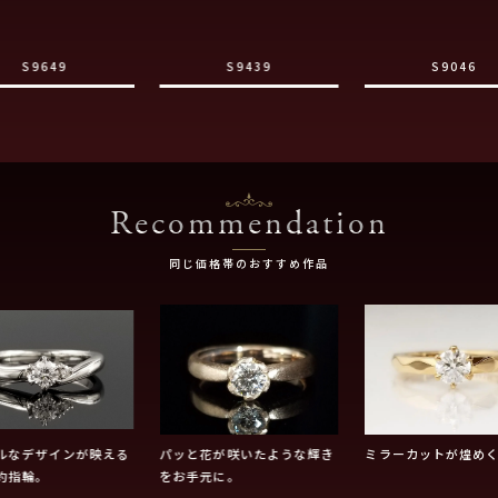
S9649
S9439
S9046
Recommendation
同じ価格帯のおすすめ作品
ルなデザインが映える
パッと花が咲いたような輝き
ミラーカットが煌め
約指輪。
をお手元に。