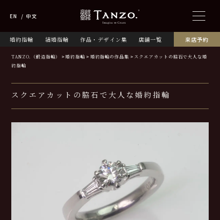
EN
中文
婚約指輪
結婚指輪
作品・デザイン集
店舗一覧
来店予約
TANZO.（鍛造指輪）
婚約指輪
婚約指輪の作品集
スクエアカットの脇石で大人な婚
約指輪
スクエアカットの脇石で大人な婚約指輪