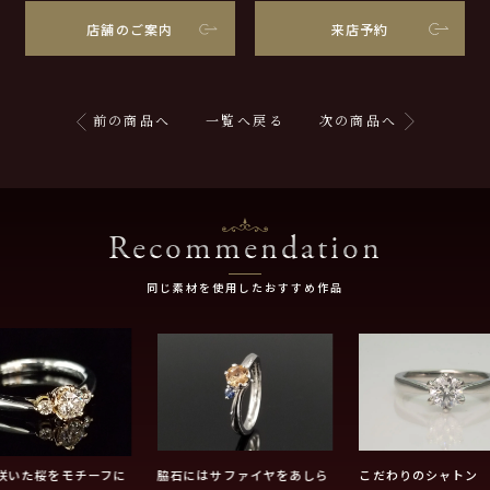
店舗のご案内
来店予約
前の商品へ
一覧へ戻る
次の商品へ
Recommendation
同じ素材を使用したおすすめ作品
咲いた桜をモチーフに
脇石にはサファイヤをあしら
こだわりのシャトン