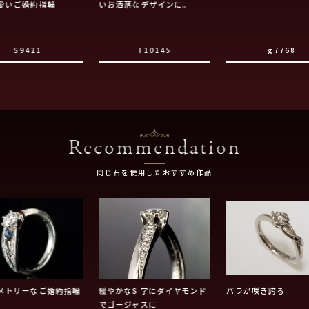
愛いご婚約指輪
いお洒落なデザインに。
S9421
T10145
g7768
Recommendation
同じ石を使用したおすすめ作品
メトリーなご婚約指輪
緩やかなS 字にダイヤモンド
バラが咲き誇る
でゴージャスに