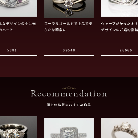
ルなデザインの中に光
コーラルゴールドで上品で柔
ウェーブがかったオ
のハート
らかな印象に
デザインのご婚約指
5381
S9540
g6666
Recommendation
同じ価格帯のおすすめ作品