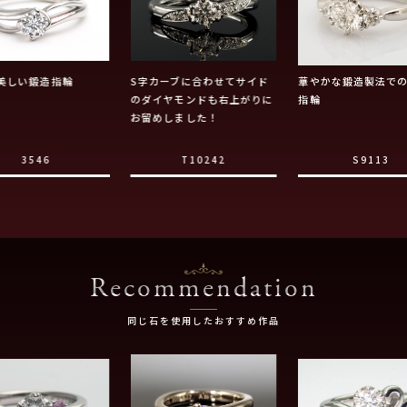
美しい鍛造指輪
S字カーブに合わせてサイド
華やかな鍛造製法で
のダイヤモンドも右上がりに
指輪
お留めしました！
3546
T10242
S9113
Recommendation
同じ石を使用したおすすめ作品