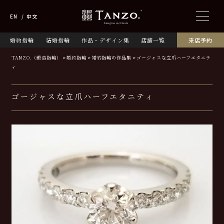
EN
中文
婚約指輪
結婚指輪
作品・デザイン集
店舗一覧
来店予約
TANZO.（鍛造指輪）
婚約指輪
婚約指輪の作品集
ゴージャスな立爪ハーフエタニテ
ィ
ゴージャスな立爪ハーフエタニティ