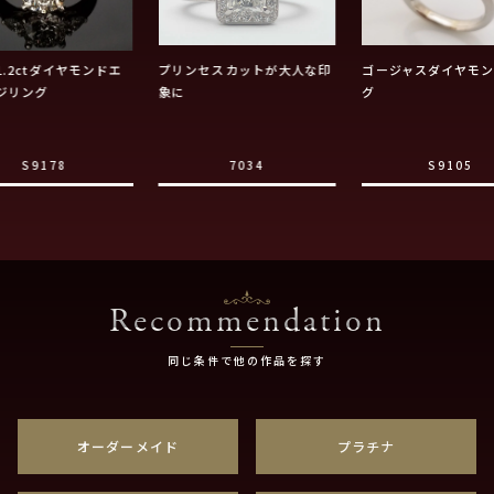
.2ctダイヤモンドエ
プリンセスカットが大人な印
ゴージャスダイヤモ
ジリング
象に
グ
S9178
7034
S9105
Recommendation
同じ条件で他の作品を探す
オーダーメイド
プラチナ