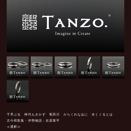
千早ぶる 神代もきかず 竜田川
からくれなゐに 水くくるとは
古今和歌集・伊勢物語：在原業平
≪通釈≫