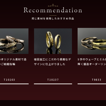
Recommendation
同じ素材を使用したおすすめ作品
ZOオリジナル素材で造
槌目加工にこだわり素敵なデ
S字のウェーブとミル
のご結婚指輪
ザインに仕上がりました
輝く鍛造オーダーリ
T10203
T10237
T9833