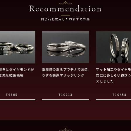
Recommendation
同じ石を使用したおすすめ作品
輝きとダイヤモンドが
重厚感のあるプラチナでお造
マット加工やダイヤ
丈夫な結婚指輪
りする鍛造マリッジリング
交互にあしらい遊び
スしました
T9805
T10213
T10458