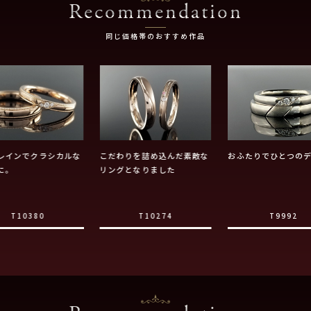
Recommendation
同じ価格帯のおすすめ作品
レインでクラシカルな
こだわりを詰め込んだ素敵な
おふたりでひとつの
に。
リングとなりました
T10380
T10274
T9992