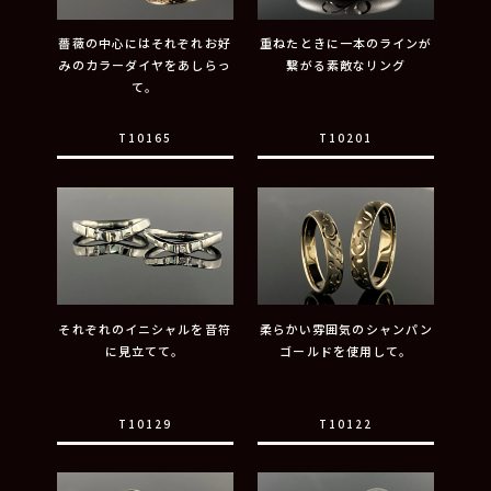
薔薇の中心にはそれぞれお好
重ねたときに一本のラインが
みのカラーダイヤをあしらっ
繋がる素敵なリング
て。
T10165
T10201
それぞれのイニシャルを音符
柔らかい雰囲気のシャンパン
に見立てて。
ゴールドを使用して。
T10129
T10122