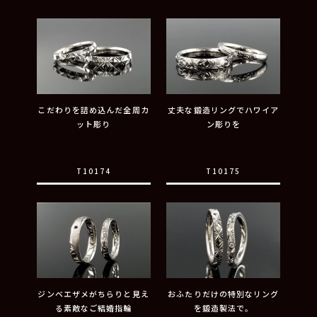
こだわりを詰め込んだ全周カ
丈夫な鍛造リングでハワイア
ット彫り
ン彫りを
T10174
T10175
ジンベエザメがちらりと見え
おふたりだけの特別なリング
る素敵なご結婚指輪
を鍛造製法で。