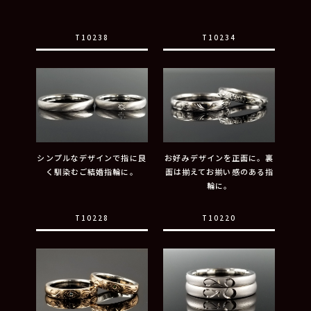
T10238
T10234
シンプルなデザインで指に良
お好みデザインを正面に。裏
く馴染むご結婚指輪に。
面は揃えてお揃い感のある指
輪に。
T10228
T10220