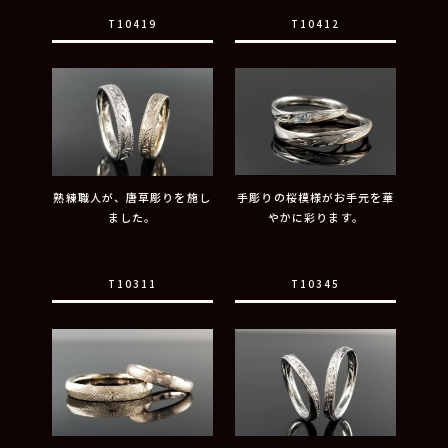
T10419
T10412
熟練職人が、唐草彫りを施し
手彫りの桜模様がお手元を華
ました。
やかに彩ります。
T10311
T10345