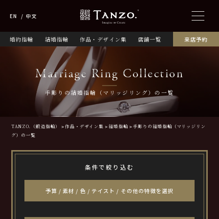
EN
中文
婚約指輪
結婚指輪
作品・デザイン集
店舗一覧
来店予約
Marriage Ring Collection
手彫りの結婚指輪（マリッジリング）の一覧
TANZO.（鍛造指輪）
作品・デザイン集
結婚指輪
手彫りの結婚指輪（マリッジリン
グ）の一覧
条件で絞り込む
予算 / 素材 / 色 / テイスト / その他の特徴を選択