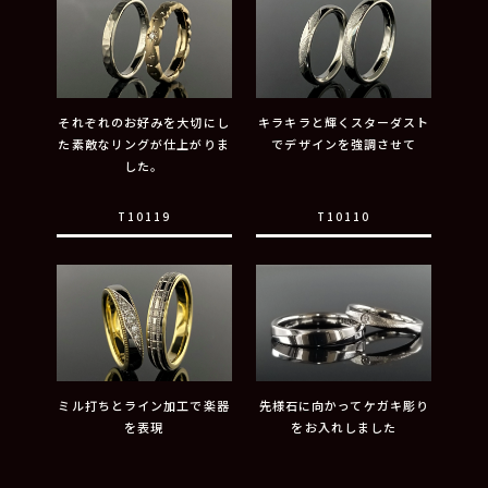
それぞれのお好みを大切にし
キラキラと輝くスターダスト
た素敵なリングが仕上がりま
でデザインを強調させて
した。
T10119
T10110
ミル打ちとライン加工で楽器
先様石に向かってケガキ彫り
を表現
をお入れしました