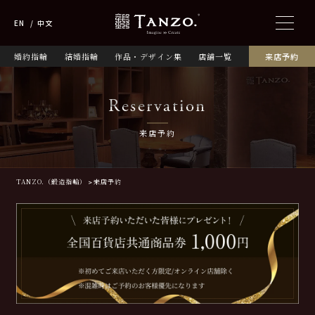
EN
中文
婚約指輪
結婚指輪
作品・デザイン集
店舗一覧
来店予約
Reservation
来店予約
TANZO.（鍛造指輪）
来店予約