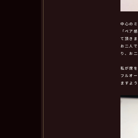
中心の
「ペア
て頂き
お二人
り、お
私が席
フルオ
ますよ