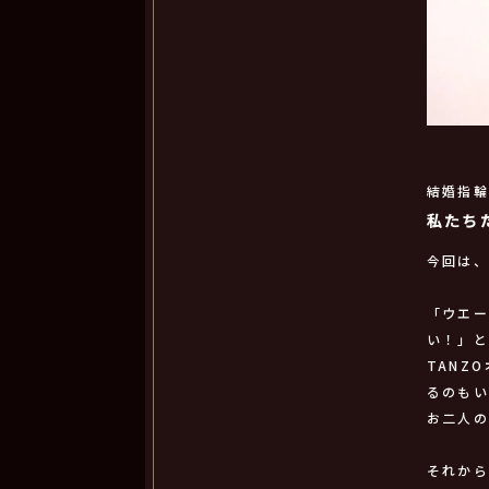
結婚指
私たち
今回は
「ウエ
い！」
TANZ
るのも
お二人
それか