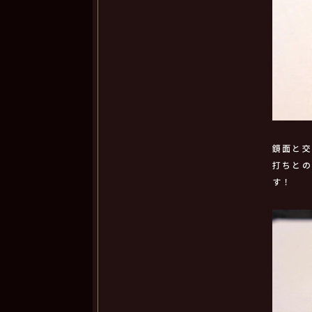
鏡面と
打ちと
す！