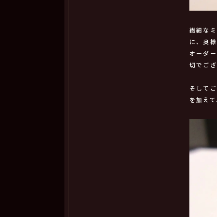
繊細な
に、奥
オーダ
切でご
そして
を加えて