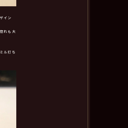
ザイン
惚れも大
ミル打ち