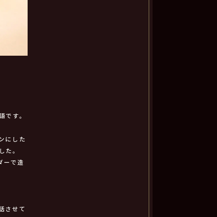
語です。
ンにした
した。
ダーで造
話させて