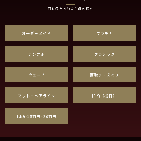
同じ条件で他の作品を探す
オーダーメイド
プラチナ
シンプル
クラシック
ウェーブ
面取り・えぐり
マット・ヘアライン
凹凸（槌目）
1本約15万円~20万円