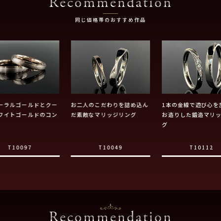
Recommendation
同じ価格帯のおすすめ作品
ーラルゴールドとクー
お二人のこだわりを詰め込ん
1本の金線で遊び心を
ワイトゴールドのコン
だ素敵なマリッジリング
お造りした鍛造マリ
グ
T10097
T10049
T10112
Recommendation