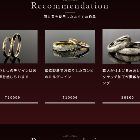
Recommendation
同じ石を使用したおすすめ作品
ひとつのデザインはお
鍛造製法でお造りしたコンビ
職人が仕上げる角落
絆を感じられます
のミルグレイン
クラッチ加工が素敵
ング
T10009
T10006
S9800