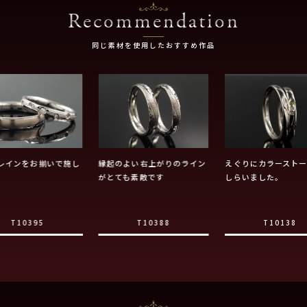
Recommendation
同じ素材を使用したおすすめ作品
レインをお揃いで施し
縁起のよい右上がりのライン
えぐりにカラーストー
がとても素敵です
しらいました。
T10395
T10388
T10138