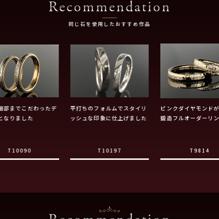
Recommendation
同じ石を使用したおすすめ作品
細部までこだわったデ
平打ちのフォルムでスタイリ
ピンクダイヤモンド
となりました
ッシュな印象に仕上げました
鍛造フルオーダーリ
T10090
T10197
T9814