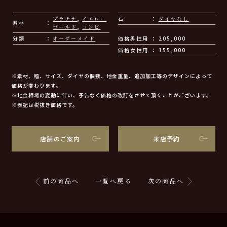
プラチナ
,
イエロー
石
ダイヤなし
素材
ゴールド
,
コンビ
分類
オーダーメイド
価格男性用
205,000
価格女性用
155,000
※素材、幅、サイズ、ダイヤの個数、地金重量、追加加工等のデザインによって
価格が変わります。
※地金相場の変動に伴い、予告なく価格の改訂をさせて頂くことがございます。
※表記は税抜き価格です。
店舗のご案内
来店予約
前の商品へ
一覧へ戻る
次の商品へ