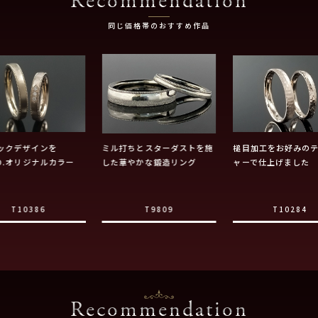
Recommendation
同じ価格帯のおすすめ作品
ックデザインを
ミル打ちとスターダストを施
槌目加工をお好みの
ZO.オリジナルカラー
した華やかな鍛造リング
ャーで仕上げました
T10386
T9809
T10284
Recommendation