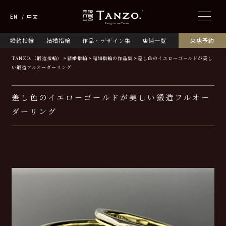
EN
中文
婚約指輪
結婚指輪
作品・デザイン集
店舗一覧
来店予約
TANZO.（鍛造指輪）
結婚指輪
結婚指輪の作品集
差し色のイエローゴールドが美し
い鍛造フルオーダーリング
差し色のイエローゴールドが美しい鍛造フルオー
ダーリング