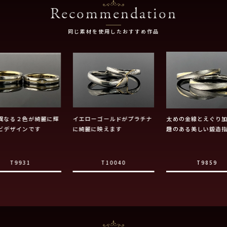
Recommendation
同じ素材を使用したおすすめ作品
異なる２色が綺麗に輝
イエローゴールドがプラチナ
太めの金線とえぐり
ビデザインです
に綺麗に映えます
趣のある美しい鍛造
T9931
T10040
T9859