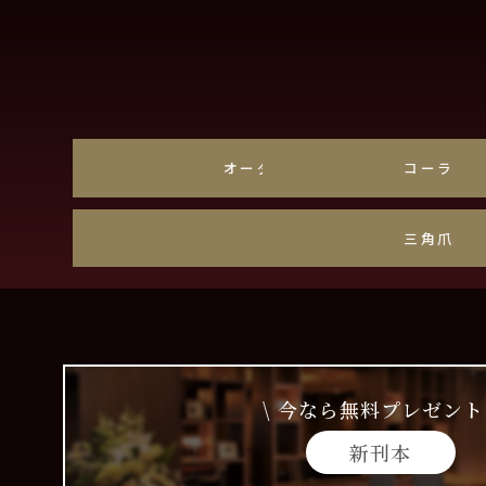
オーダーメイド
コーラル
色石
三角爪・
\ 今なら無料プレゼント 
新刊本