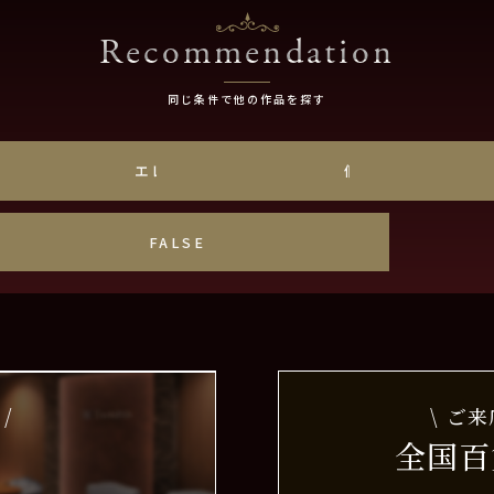
Recommendation
同じ条件で他の作品を探す
ゴールド
エレガント
個性派
しずく爪
FALSE
/
\ ご
全国百