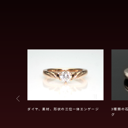
約指輪
ダイヤ、素材、形状の三位一体エンゲージ
3種類の
グ