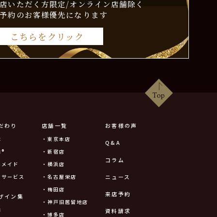
店いただく方限定/オンライン店舗除く
予約のお客様優先になります
こちらをクリック
だわり
店舗一覧
お客様の声
は
・東京本店
Q&A
®
・新宿店
コラム
ーメイド
・横浜店
ニュース
ーサービス
・名古屋栄店
・梅田店
来店予約
ザイン集
・神戸旧居留地店
輪
資料請求
・博多店