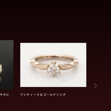
やかに
アンティークなゴールドリング
腕のデザイ