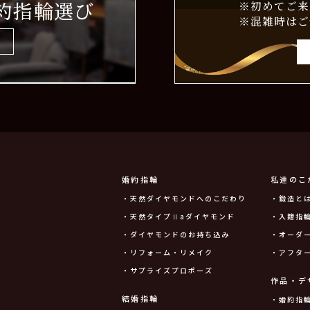
約指輪選び
※初めてご来
※混雑時はご
婚約指輪
私達のこ
・天然ダイヤモンドへのこだわり
・鍛造と
・天然タイプⅡaダイヤモンド
・入籍指輪
・ダイヤモンドのお持ち込み
・オーダ
・リフォーム・リメイク
・アフタ
・サプライズプロポーズ
作品・デ
結婚指輪
・婚約指