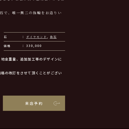
お石で、唯一無二の指輪をお造りい
石
ダイヤモンド
,
色石
価格
330,000
、地金重量、追加加工等のデザインに
価格の改訂をさせて頂くことがござい
来店予約