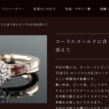
アニバーサリー
私達のこだわり
作品・デザイン集
店舗
ルドに合う赤とピンクのお石を添えて
コーラルゴールドに合
添えて
中石の脇には、ガーネットとピン
TANZO.オリジナルのK18コ
らしい雰囲気が素敵です。
濃い赤色、ピンク色、そしてホワ
することでグラデーションになり
反対側の脇にはホワイトダイヤモ
表情をお楽しみいただけます。
お石のお色でお選びいただきくの