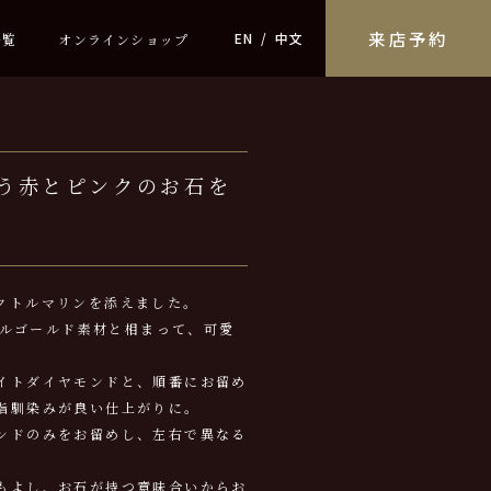
来店予約
EN
中文
一覧
オンラインショップ
う赤とピンクのお石を
クトルマリンを添えました。
ーラルゴールド素材と相まって、可愛
イトダイヤモンドと、順番にお留め
指馴染みが良い仕上がりに。
ンドのみをお留めし、左右で異なる
もよし、お石が持つ意味合いからお